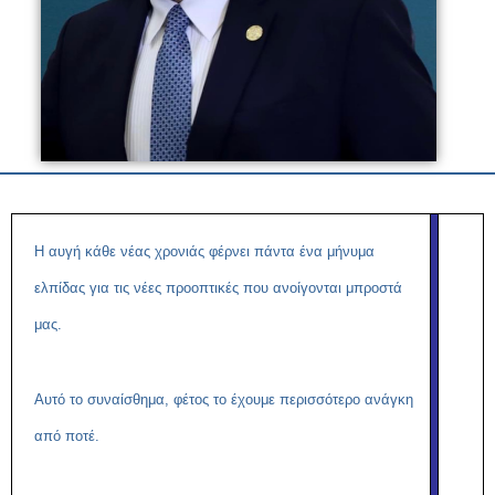
Η αυγή κάθε νέας χρονιάς φέρνει πάντα ένα μήνυμα
ελπίδας για τις νέες προοπτικές που ανοίγονται μπροστά
μας.
Αυτό το συναίσθημα, φέτος το έχουμε περισσότερο ανάγκη
από ποτέ.