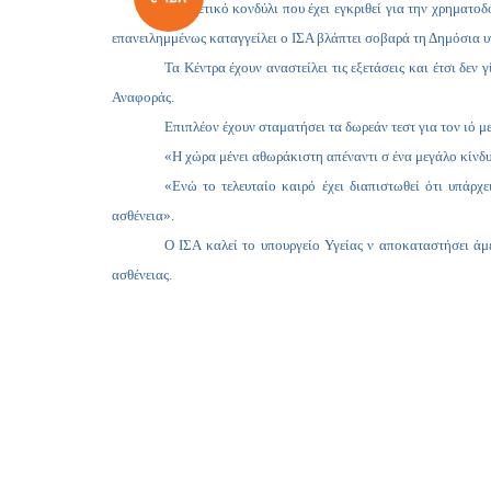
Το σχετικό κονδύλι που έχει εγκριθεί για την χρηματ
επανειλημμένως καταγγείλει ο ΙΣΑ βλάπτει σοβαρά τη Δημόσια υ
Τα Κέντρα έχουν αναστείλει τις εξετάσεις και έτσι δε
Αναφοράς.
Επιπλέον έχουν σταματήσει τα δωρεάν τεστ για τον ιό μ
«Η χώρα μένει αθωράκιστη απέναντι σ ένα μεγάλο κίνδυ
«Ενώ το τελευταίο καιρό έχει διαπιστωθεί ότι υπάρχ
ασθένεια».
Ο ΙΣΑ καλεί το υπουργείο Υγείας ν αποκαταστήσει άμε
ασθένειας.