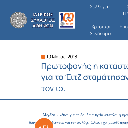
Μετάβαση
Σύλλογος
στο
Π
περιεχόμενο
Χρήσιμοι
Επι
Σύνδεσμοι
10 Μαΐου, 2013
Πρωτοφανής η κατάστ
για το Έιτζ σταμάτησαν
τον ιό.
Μεγάλο κίνδυνο για τη Δημόσια υγεία αποτελεί η πρω
διαγνωστικές εξετάσεις για τον ιό, λόγω έλλειψη χρηματοδότησης