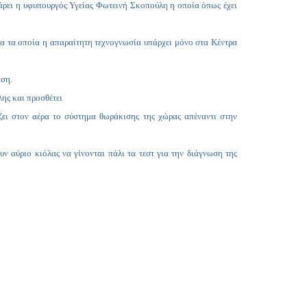
Copy
κάρει η υφυπουργός Υγείας Φωτεινή Σκοπούλη η οποία όπως έχει
Link
 για τα οποία η απαραίτητη τεχνογνωσία υπάρχει μόνο στα Κέντρα
αση.
λης και προσθέτει
άζει στον αέρα το σύστημα θωράκισης της χώρας απέναντι στην
ν αύριο κιόλας να γίνονται πάλι τα τεστ για την διάγνωση της