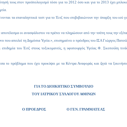
οδότησή τους στον προϋπολογισμό τόσο για το 2012 όσο και για το 2013 έχει μπλο
γεία.
ν γίνονται τα επαναληπτικά τεστ για το Έιτζ που επιβεβαιώνουν την ύπαρξη του ιού
ε αποτέλεσμα οι ανασφάλιστοι να πρέπει να πληρώσουν από την τσέπη τους την εξέτ
νο που απειλεί τη Δημόσια Υγεία.», επισημαίνει ο πρόεδρος του ΙΣΑ Γιώργος Πατού
ει επιδημία του Έιτζ στους τοξικομανείς, η υφυπουργός Υγείας Φ. Σκοπούλη τιν
σα το πρόβλημα που έχει προκύψει με τα Κέντρα Αναφοράς και ζητά να ξεκινήσου
ΓΙΑ ΤΟ ΔΙΟΙΚΗΤΙΚΟ ΣΥΜΒΟΥΛΙΟ
ΤΟΥ ΙΑΤΡΙΚΟΥ ΣΥΛΛΟΓΟΥ ΑΘΗΝΩΝ
Ο ΠΡΟΕΔΡΟΣ
Ο ΓΕΝ. ΓΡΑΜΜΑΤΕΑΣ