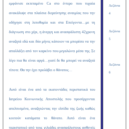
εμφάνισε εκτεταμένο Ca στο έντερο που τυχαία
Λεζάντα
ανακάλυψε στα πλαίσια διερεύνησης αναιμίας που την
4
οδήγησε στη λιποθυμία και στα Επείγοντα…με τη
διάγνωση στο χέρι, η άνεργη και ανασφάλιστη 42χρονη
Λεζάντα
5
αναζητά εδώ και δύο μήνες κάποιον να μπορέσει να την
απαλλάξει από τον καρκίνο που μεγαλώνει μέσα της. Σε
λίγο πια θα είναι αργά…γιατί δε θα μπορεί να αναζητά
Λεζάντα
τίποτε. Θα την έχει προλάβει ο θάνατος…
6
Αυτό είναι ένα από τα εκατοντάδες περιστατικά του
Ιατρείου Κοινωνικής Αποστολής που προσέρχονται
απελπισμένα, αναζητώντας την ελπίδα της ζωής καθώς
κοιτούν κατάματα το θάνατο. Αυτό είναι ένα
περιστατικό από τους χιλιάδες ανασφάλιστους ασθενείς