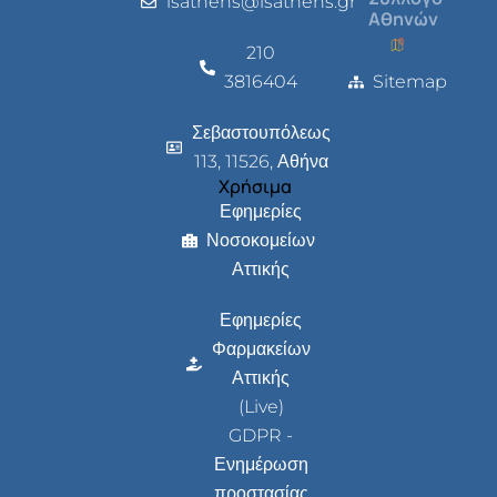
isathens@isathens.gr
Αθηνών
210
3816404
Sitemap
Σεβαστουπόλεως
113, 11526, Αθήνα
Χρήσιμα
Εφημερίες
Νοσοκομείων
Αττικής
Εφημερίες
Φαρμακείων
Αττικής
(Live)
GDPR -
Ενημέρωση
προστασίας