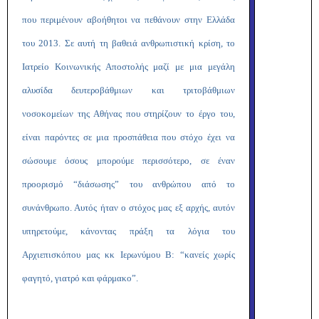
που περιμένουν αβοήθητοι να πεθάνουν στην Ελλάδα
του 2013. Σε αυτή τη βαθειά ανθρωπιστική κρίση, το
Ιατρείο Κοινωνικής Αποστολής μαζί με μια μεγάλη
αλυσίδα δευτεροβάθμιων και τριτοβάθμιων
νοσοκομείων της Αθήνας που στηρίζουν το έργο του,
είναι παρόντες σε μια προσπάθεια που στόχο έχει να
σώσουμε όσους μπορούμε περισσότερο, σε έναν
προορισμό “διάσωσης” του ανθρώπου από το
συνάνθρωπο. Αυτός ήταν ο στόχος μας εξ αρχής, αυτόν
υπηρετούμε, κάνοντας πράξη τα λόγια του
Αρχιεπισκόπου μας κκ Ιερωνύμου Β: “κανείς χωρίς
φαγητό, γιατρό και φάρμακο”.