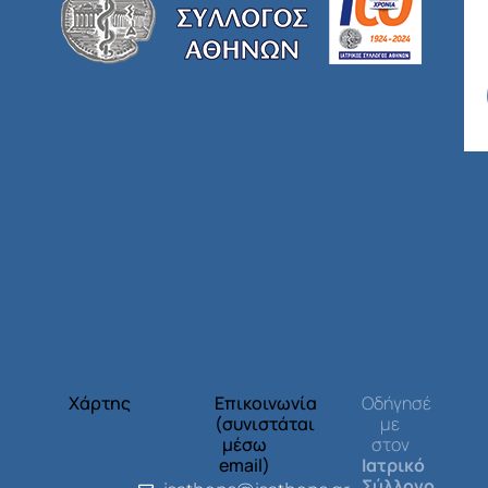
Χάρτης
Επικοινωνία
Οδήγησέ
(συνιστάται
με
μέσω
στον
email)
Ιατρικό
Σύλλογο