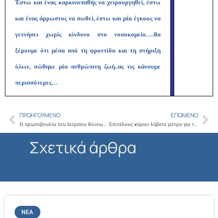
Έστω και ένας καρκινοπαθής να χειρουργηθεί, έστω
και ένας άρρωστος να σωθεί, έστω και μία έγκυος να
γεννήσει χωρίς κίνδυνο στο νοσοκομείο….θα
ξέρουμε ότι μέσα από τη φροντίδα και τη στήριξη
όλων, σώθηκε μία ανθρώπινη ζωή..ας τις κάνουμε
περισσότερες…
ΠΡΟΗΓΟΎΜΕΝΟ
ΕΠΌΜΕΝΟ
Prev
Ne
Η πρωτοβουλία του Ιατρείου Κοινωνικής Αποστολής να συνεργαστεί με νοσοκομεία του ΕΣΥ, έσωσε ζωές
Επιτέλους κύριοι λάβετε μέτρα για την άμεση καταβολή των δαπανών για τις λογοθεραπείες και λοιπές θεραπείες στους ιατρούς
Σχετικά άρθρα
ΝΈΑ