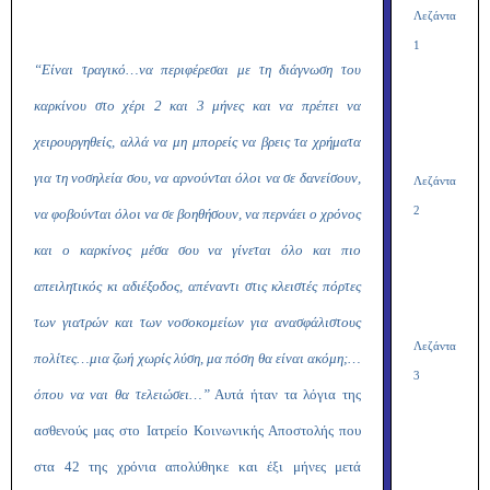
Λεζάντα
1
“Είναι τραγικό…να περιφέρεσαι με τη διάγνωση του
καρκίνου στο χέρι 2 και 3 μήνες και να πρέπει να
χειρουργηθείς, αλλά να μη μπορείς να βρεις τα χρήματα
για τη νοσηλεία σου, να αρνούνται όλοι να σε δανείσουν,
Λεζάντα
2
να φοβούνται όλοι να σε βοηθήσουν, να περνάει ο χρόνος
και ο καρκίνος μέσα σου να γίνεται όλο και πιο
απειλητικός κι αδιέξοδος, απέναντι στις κλειστές πόρτες
των γιατρών και των νοσοκομείων για ανασφάλιστους
Λεζάντα
πολίτες…μια ζωή χωρίς λύση, μα πόση θα είναι ακόμη;…
3
όπου να ναι θα τελειώσει…”
Αυτά ήταν τα λόγια της
ασθενούς μας στο Ιατρείο Κοινωνικής Αποστολής που
στα 42 της χρόνια απολύθηκε και έξι μήνες μετά