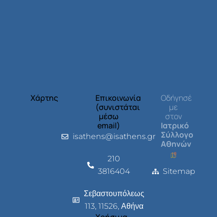
Χάρτης
Επικοινωνία
Οδήγησέ
(συνιστάται
με
μέσω
στον
email)
Ιατρικό
Σύλλογο
isathens@isathens.gr
Αθηνών
210
3816404
Sitemap
Σεβαστουπόλεως
113, 11526, Αθήνα
Χρήσιμα