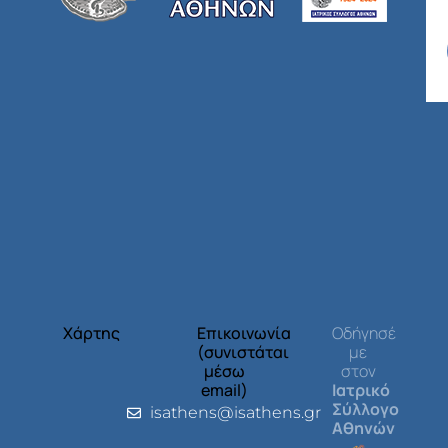
Χάρτης
Επικοινωνία
Οδήγησέ
(συνιστάται
με
μέσω
στον
email)
Ιατρικό
Σύλλογο
isathens@isathens.gr
Αθηνών