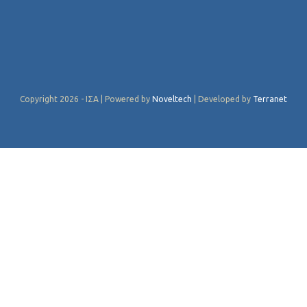
Copyright 2026 - ΙΣΑ | Powered by
Noveltech
| Developed by
Terranet