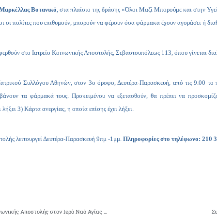
 Μαρκέλλας Βοτανικό
, στα πλαίσιο της δράσης «Όλοι Μαζί Μπορούμε και στην Υγε
 οι πολίτες που επιθυμούν, μπορούν να φέρουν όσα φάρμακα έχουν αγοράσει ή διαθέτ
αφερθούν στο Ιατρείο Κοινωνικής Αποστολής, Σεβαστουπόλεως 113, όπου γίνεται δι
ατρικού Συλλόγου Αθηνών, στον 3ο όροφο, Δευτέρα-Παρασκευή, από τις 9.00 το πρω
μβάνουν τα φάρμακά τους. Προκειμένου να εξετασθούν, θα πρέπει να προσκομίζ
 λήξει 3) Κάρτα ανεργίας, η οποία επίσης έχει λήξει.
τολής λειτουργεί Δευτέρα-Παρασκευή 9πμ -1μμ.
Πληροφορίες στο τηλέφωνο: 210 
Συνεχίζουμε τη συγκέντρωση φαρμάκων του Ιατρείου Κοινωνικής Αποστολής στον Ιερό Ναό Αγίας Μαρκέλλας στο Βοτανικό το Σάββατο 19/1/2013
Σ