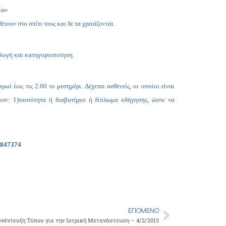
Copy
ία»
Link
ουν στο σπίτι τους και δε τα χρειάζονται.
αλογή και κατηγοριοποίηση.
ί έως τις 2.00 το μεσημέρι. Δέχεται ασθενείς, οι οποίοι είναι
ουν: 1)ταυτότητα ή διαβατήριο ή δίπλωμα οδήγησης, ώστε να
3847374
ΕΠΌΜΕΝΟ
Next
υνέντευξη Τύπου για την Ιατρική Μετανάστευση – 4/2/2013