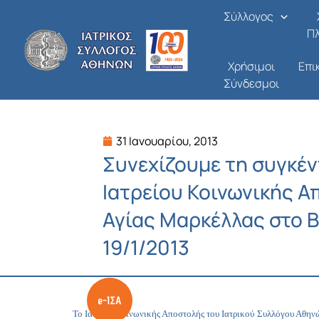
Μετάβαση
Σύλλογος
στο
Π
περιεχόμενο
Χρήσιμοι
Επι
Σύνδεσμοι
31 Ιανουαρίου, 2013
Συνεχίζουμε τη συγκέ
Ιατρείου Κοινωνικής Α
Αγίας Μαρκέλλας στο 
19/1/2013
Το Ιατρείο Κοινωνικής Αποστολής του Ιατρικού Συλλόγου Αθην