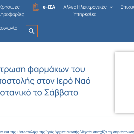
Χρήσιμες
e-ΙΣΑ
Άλλες Ηλεκτρονικές
Επικα
ληροφορίες
Υπηρεσίες
κοινωνία
ντρωση φαρμάκων του
ποστολής στον Ιερό Ναό
Βοτανικό το Σάββατο
ών και της «Αποστολής» της Ιεράς Αρχιεπισκοπής Αθηνών συνεχίζει τη συγκέντρωσ