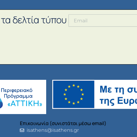
 τα δελτία τύπου
Επικοινωνία (συνιστάται μέσω email)
isathens@isathens.gr