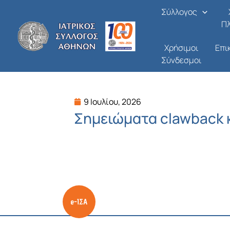
Μετάβαση
Σύλλογος
στο
Π
περιεχόμενο
Χρήσιμοι
Επι
Σύνδεσμοι
9 Ιουλίου, 2026
Σημειώματα clawback 