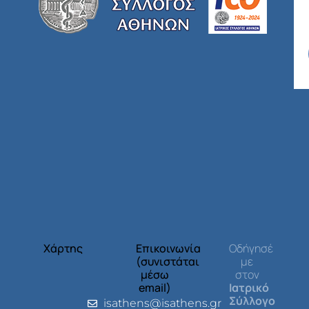
Χάρτης
Επικοινωνία
Οδήγησέ
(συνιστάται
με
μέσω
στον
email)
Ιατρικό
Σύλλογο
isathens@isathens.gr