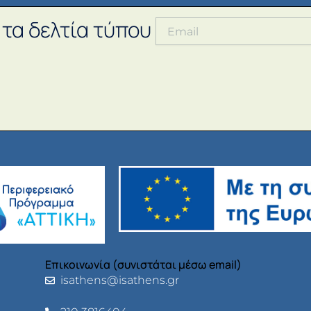
 τα δελτία τύπου
Επικοινωνία (συνιστάται μέσω email)
isathens@isathens.gr