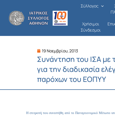
Μετάβαση
Σύλλογος
στο
Π
περιεχόμενο
Χρήσιμοι
Επι
Σύνδεσμοι
19 Νοεμβρίου, 2013
Συνάντηση του ΙΣΑ με τ
για την διαδικασία ελ
παρόχων του ΕΟΠΥΥ
Η επιτροπή που συνεστήθη από το Πανυγειονομικό Μέτωπο υπό