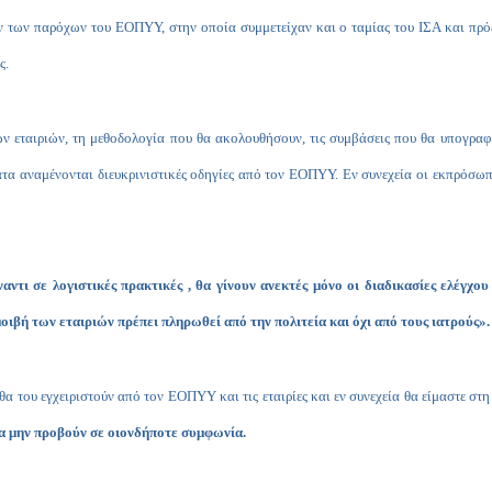
ανών των παρόχων του ΕΟΠΥΥ, στην οποία συμμετείχαν και ο ταμίας του ΙΣΑ και π
ς.
ων εταιριών, τη μεθοδολογία που θα ακολουθήσουν, τις συμβάσεις που θα υπογραφο
ματα αναμένονται διευκρινιστικές οδηγίες από τον ΕΟΠΥΥ. Εν συνεχεία οι εκπρόσωπ
ναντι σε λογιστικές πρακτικές , θα γίνουν ανεκτές μόνο οι διαδικασίες ελέγχ
μοιβή των εταιριών πρέπει πληρωθεί από την πολιτεία και όχι από τους ιατρούς».
α του εγχειριστούν από τον ΕΟΠΥΥ και τις εταιρίες και εν συνεχεία θα είμαστε στη
α μην προβούν σε οιονδήποτε συμφωνία.