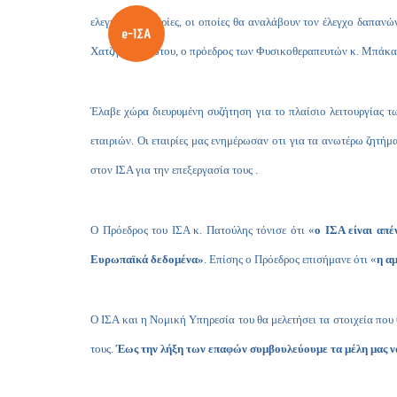
ελεγκτικές εταιρίες, οι οποίες θα αναλάβουν τον έλεγχο δαπ
Χατζηπαναγιώτου, ο πρόεδρος των Φυσικοθεραπευτών κ. Μπάκα
Έλαβε χώρα διευρυμένη συζήτηση για το πλαίσιο λειτουργίας τ
εταιριών. Οι εταιρίες μας ενημέρωσαν οτι για τα ανωτέρω ζητή
στον ΙΣΑ για την επεξεργασία τους .
Ο Πρόεδρος του ΙΣΑ κ. Πατούλης τόνισε ότι «
ο ΙΣΑ είναι απέ
Ευρωπαϊκά δεδομένα»
. Επίσης ο Πρόεδρος επισήμανε ότι «
η α
Ο ΙΣΑ και η Νομική Υπηρεσία του θα μελετήσει τα στοιχεία που θ
τους.
Έως την λήξη των επαφών συμβουλεύουμε τα μέλη μας ν