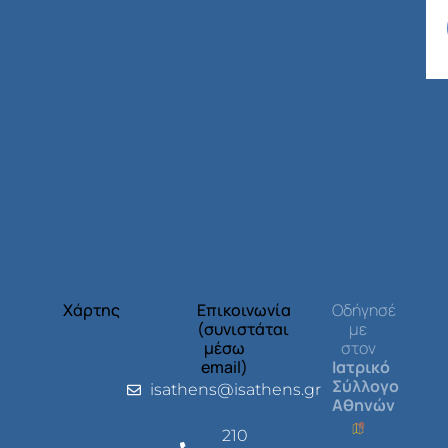
Χάρτης
Επικοινωνία
Οδήγησέ
(συνιστάται
με
μέσω
στον
email)
Ιατρικό
Σύλλογο
isathens@isathens.gr
Αθηνών
210