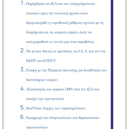
Παρέμβαση του ΙΣΑ και των επαγγελματικών
ενώσεων προς την πολιτική ηγεσία ώστε
δρομολογηθεί η νομοθετική ρύθμιση σχετικά με τη
διαφήμιση και τις ιατρικές κάρτες, ώστε να
κατοχυρωθούν οι ποινές για τους παραβάτες.
Να γίνουν δεκτές οι προτάσεις του Ι.Σ.Α. για τον νέο
ΕΚΠΥ του ΕΟΠΥΥ.
Επαφή με την Πειραιώς
factoring
για διευθέτηση του
factoring
των ιατρών.
Αξιολόγηση των φορέων ΠΦΥ από τον ΙΣΑ που
κατέχει την τεχνογνωσία.
Real
Time
έλεγχος των παραπεμπτικών.
Εφαρμογή των διαγνωστικών και θεραπευτικών
πρωτοκόλλων.