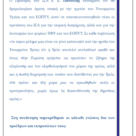
Ο Πρόεδρος του ΙΣΑ κ.
Γ. Πατούλης
επεσήμανε ότι θα
δρομολογήσει άμεση επαφή με την ηγεσία του Υπουργείου
Υγείας και του ΕΟΠΥΥ, ώστε να επανακοινοποιηθούν τόσο οι
προτάσεις του ΙΣΑ για την ιατρική διαφήμιση, αλλά και για την
λειτουργία των φορέων ΠΦΥ και του ΕΟΠΥΥ. Σε κάθε περίπτωση
«
το κύριο μέλημα μας είναι να γίνει κατανοητό από την ηγεσία του
Υπουργείου Υγείας ότι η Υγεία αποτελεί ανελαστικό αγαθό και
όπως στην Ευρώπη εγείρεται ως πρωτεύον το ζήτημα της
εξυγίανσης και του εξορθολογισμού του χώρου της υγείας, αλλά
και η σωστή διαχείριση των ποσών που διατίθενται για την Υγεία,
έτσι πρέπει και στη χώρα μας να προωθηθούν αυτές οι
προτεραιότητες, χωρίς όμως τη διακινδύνευση της δημόσιας
υγείας
.»
Στη συνάντηση παρευρέθηκαν οι κάτωθι ενώσεις δια των
προέδρων και εκπροσώπων τους: