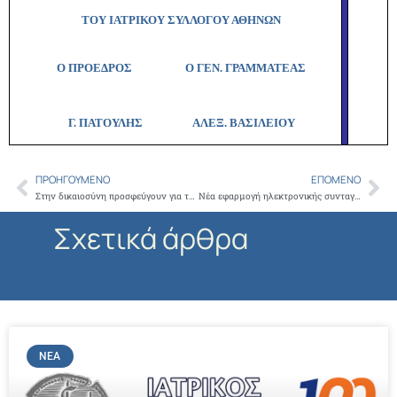
ΤΟΥ ΙΑΤΡΙΚΟΥ ΣΥΛΛΟΓΟΥ ΑΘΗΝΩΝ
Ο ΠΡΟΕΔΡΟΣ Ο ΓΕΝ. ΓΡΑΜΜΑΤΕΑΣ
Γ. ΠΑΤΟΥΛΗΣ
ΑΛΕΞ. ΒΑΣΙΛΕΙΟΥ
ΠΡΟΗΓΟΎΜΕΝΟ
ΕΠΌΜΕΝΟ
Prev
Ne
Στην δικαιοσύνη προσφεύγουν για το ασφαλιστικό γιατροί, δικηγόροι και μηχανικοί καταγγέλλοντας ότι παραβιάζεται το Ευρωπαϊκό και το Εθνικό δίκαιο
Νέα εφαρμογή ηλεκτρονικής συνταγογράφησης για τα γενόσημα φάρμακα
Σχετικά άρθρα
ΝΈΑ