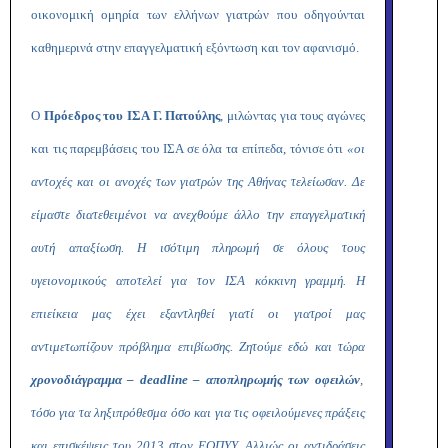
οικονομική ομηρία των ελλήνων γιατρών που οδηγούνται
καθημερινά στην επαγγελματική εξόντωση και τον αφανισμό.
Ο
Πρόεδρος του ΙΣΑ Γ. Πατούλης
, μιλώντας για τους αγώνες
και τις παρεμβάσεις του ΙΣΑ σε όλα τα επίπεδα, τόνισε ότι
«οι
αντοχές και οι ανοχές των γιατρών της Αθήνας τελείωσαν. Δε
είμαστε διατεθειμένοι να ανεχθούμε άλλο την επαγγελματική
αυτή απαξίωση. Η ισότιμη πληρωμή σε όλους τους
υγειονομικούς αποτελεί για τον ΙΣΑ κόκκινη γραμμή. Η
επιείκεια μας έχει εξαντληθεί γιατί οι γιατροί μας
αντιμετωπίζουν πρόβλημα επιβίωσης. Ζητούμε εδώ και τώρα
χρονοδιάγραμμα –
deadline
– αποπληρωμής των οφειλών
,
τόσο για τα ληξιπρόθεσμα όσο και για τις οφειλούμενες πράξεις
και επισκέψεις του 2013 στον ΕΟΠΥΥ. Αλλιώς οι αντιδράσεις