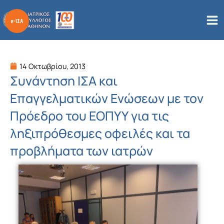
Μετάβαση
στο
περιεχόμενο
14 Οκτωβρίου, 2013
Συνάντηση ΙΣΑ και
Επαγγελματικών Ενώσεων με τον
Πρόεδρο του ΕΟΠΥΥ για τις
ληξιπρόθεσμες οφειλές και τα
προβλήματα των ιατρών