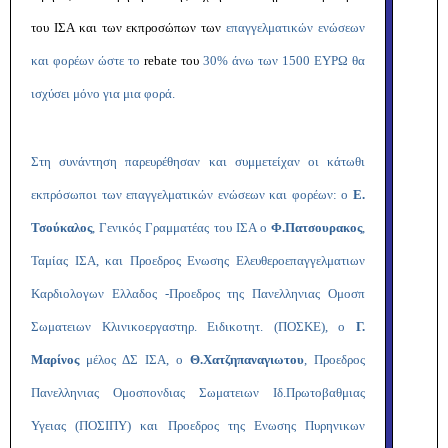
του ΙΣΑ και των εκπροσώπων των
επαγγελματικών ενώσεων
και φορέων ώστε το
rebate
του
30% άνω των 1500 ΕΥΡΩ θα
ισχύσει μόνο για μια φορά.
Στη συνάντηση παρευρέθησαν και συμμετείχαν οι κάτωθι
εκπρόσωποι των επαγγελματικών ενώσεων και φορέων: ο
Ε.
Τσούκαλος
,
Γενικός Γραμματέας του ΙΣΑ ο
Φ.Πατσουρακος
,
Ταμίας ΙΣΑ, και Προεδρος Ενωσης Ελευθεροεπαγγελματιων
Καρδιολογων Ελλαδος -Προεδρος της Πανελληνιας Ομοσπ
Σωματειων Κλινικοεργαστηρ. Ειδικοτητ. (ΠΟΣΚΕ), ο
Γ.
Μαρίνος
μέλος ΔΣ ΙΣΑ, ο
Θ.Χατζηπαναγιωτου
, Προεδρος
Πανελληνιας Ομοσπονδιας Σωματειων Ιδ.Πρωτοβαθμιας
Υγειας (ΠΟΣΙΠΥ) και Προεδρος της Ενωσης Πυρηνικων