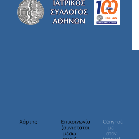
Χάρτης
Επικοινωνία
Οδήγησέ
(συνιστάται
με
μέσω
στον