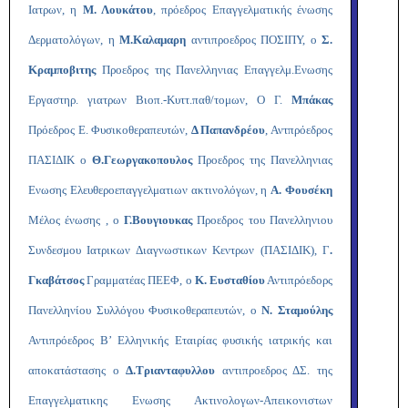
Ιατρων, η
Μ. Λουκάτου
, πρόεδρος Επαγγελματικής ένωσης
Δερματολόγων, η
Μ.Καλαμαρη
αντιπροεδρος ΠΟΣΙΠΥ, ο
Σ.
Κραμποβιτης
Προεδρος της Πανελληνιας Επαγγελμ.Ενωσης
Εργαστηρ. γιατρων Βιοπ.-Κυττ.παθ/τομων, Ο Γ.
Μπάκας
Πρόεδρος Ε. Φυσικοθεραπευτών,
Δ Παπανδρέου
, Αντπρόεδρος
ΠΑΣΙΔΙΚ ο
Θ.Γεωργακοπουλος
Προεδρος της Πανελληνιας
Ενωσης Ελευθεροεπαγγελματιων ακτινολόγων, η
Α. Φουσέκη
Μέλος ένωσης , ο
Γ.Βουγιουκας
Προεδρος του Πανελληνιου
Συνδεσμου Ιατρικων Διαγνωστικων Κεντρων (ΠΑΣΙΔΙΚ), Γ
.
Γκαβάτσος
Γραμματέας ΠΕΕΦ, ο
Κ. Ευσταθίου
Αντιπρόεδορς
Πανελληνίου Συλλόγου Φυσικοθεραπευτών, ο
Ν. Σταμούλης
Αντιπρόεδρος Β’ Ελληνικής Εταιρίας φυσικής ιατρικής και
αποκατάστασης ο
Δ.Τριανταφυλλου
αντιπροεδρος ΔΣ. της
Επαγγελματικης Ενωσης Ακτινολογων-Απεικονιστων