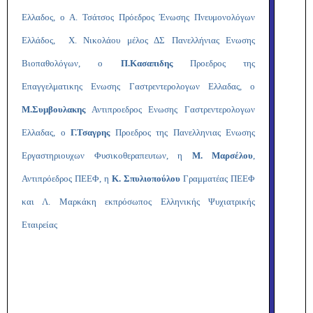
Ελλαδος, ο Α. Τσάτσος Πρόεδρος Ένωσης Πνευμονολόγων
Ελλάδος, Χ. Νικολάου μέλος ΔΣ Πανελλήνιας Ενωσης
Βιοπαθολόγων,
ο
Π.Κασαπιδης
Προεδρος της
Επαγγελματικης Ενωσης Γαστρεντερολογων Ελλαδας, ο
Μ.Συμβουλακης
Αντιπροεδρος Ενωσης Γαστρεντερολογων
Ελλαδας, ο
Γ.Τσαγρης
Προεδρος της Πανελληνιας Ενωσης
Εργαστηριουχων Φυσικοθεραπευτων, η
Μ. Μαρσέλου
,
Αντιπρόεδρος ΠΕΕΦ, η
Κ. Σπυλιοπούλου
Γραμματέας ΠΕΕΦ
και Λ. Μαρκάκη εκπρόσωπος Ελληνικής Ψυχιατρικής
Εταιρείας