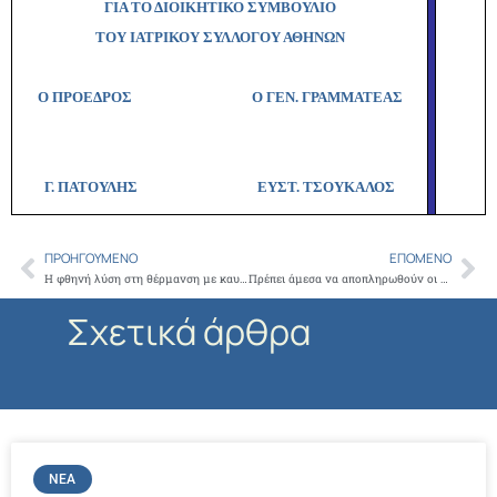
ΓΙΑ ΤΟ ΔΙΟΙΚΗΤΙΚΟ ΣΥΜΒΟΥΛΙΟ
ΤΟΥ ΙΑΤΡΙΚΟΥ ΣΥΛΛΟΓΟΥ ΑΘΗΝΩΝ
Ο ΠΡΟΕΔΡΟΣ
Ο ΓΕΝ. ΓΡΑΜΜΑΤΕΑΣ
Γ. ΠΑΤΟΥΛΗΣ
ΕΥΣΤ. ΤΣΟΥΚΑΛΟΣ
ΠΡΟΗΓΟΎΜΕΝΟ
ΕΠΌΜΕΝΟ
Prev
Ne
Η φθηνή λύση στη θέρμανση με καυσόξυλα και ξυλόσομπες προϋποθέτει την πιστοποίηση των πηγών θέρμανσης και καύσιμης ύλης
Πρέπει άμεσα να αποπληρωθούν οι εφημερίες των ιατρών του ΠΓΝΑ «ΑΤΤΙΚΟΝ»
Σχετικά άρθρα
ΝΈΑ