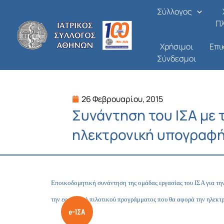
Μετάβαση
Σύλλογος
στο
Π
περιεχόμενο
Χρήσιμοι
Επι
Σύνδεσμοι
26 Φεβρουαρίου, 2015
Συνάντηση του ΙΣΑ με 
ηλεκτρονική υπογραφ
Εποικοδομητική συνάντηση της ομάδας εργασίας του ΙΣΑ για την
την εφαρμογή πιλοτικού προγράμματος που θα αφορά την ηλεκτ