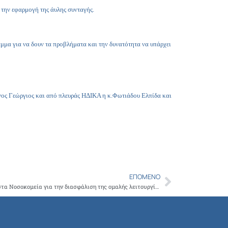
Copy
 την εφαρμογή της άυλης συνταγής.
Link
αμμα για να δουν τα προβλήματα και την δυνατότητα να υπάρχει
νος Γεώργιος και από πλευράς ΗΔΙΚΑ η κ.Φωτιάδου Ελπίδα και
ΕΠΌΜΕΝΟ
Next
Οι ειδικευόμενοι πρέπει να παραμείνουν στα Νοσοκομεία για την διασφάλιση της ομαλής λειτουργίας τους