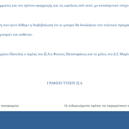
μματος και του τρόπου εφαρμογής και τις ωφέλειες από αυτό ,με καταληκτικό στόχο
η που έγινε δόθηκε η διαβεβαίωση ότι οι γιατροί θα δουλέψουν στο πιλοτικό πρόγρ
γιατρών και ασθενών.
γίου Πατούλη ο ταμίας του ΙΣΑ κ.Φώτιος Πατσουράκος και το μέλος του Δ.Σ Μαρί
ΓΡΑΦΕΙΟ ΤΥΠΟΥ ΙΣΑ
α νοσοκομεία