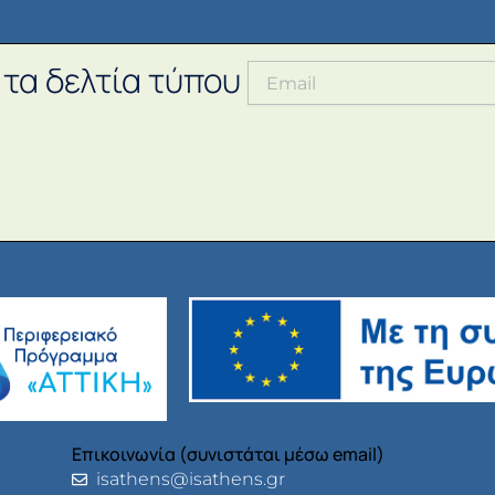
 τα δελτία τύπου
Επικοινωνία (συνιστάται μέσω email)
isathens@isathens.gr