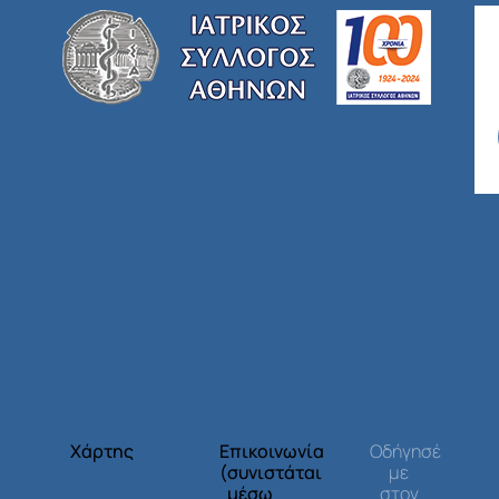
Χάρτης
Επικοινωνία
Οδήγησέ
(συνιστάται
με
μέσω
στον