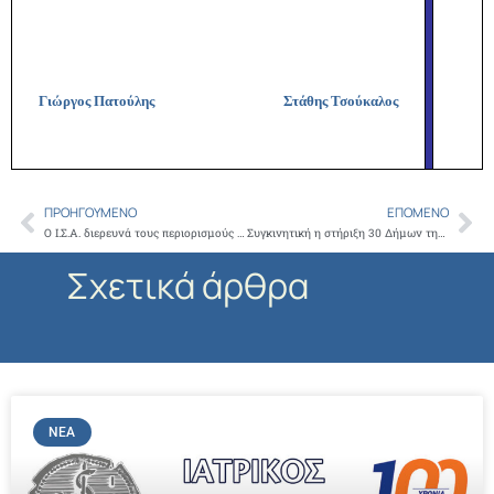
Γιώργος Πατούλης
Στάθης Τσούκαλος
ΠΡΟΗΓΟΎΜΕΝΟ
ΕΠΌΜΕΝΟ
Prev
Ne
Ο Ι.Σ.Α. διερευνά τους περιορισμούς που θεσπίζονται από 1-1-2013 για τους συνταξιούχους του Δημοσίου
Συγκινητική η στήριξη 30 Δήμων της Αττικής στο Ιατρείο Κοινωνικής Αποστολής – Χιλιάδες φάρμακα συγκεντρώθηκαν στο Δήμο Αιγάλεω
Σχετικά άρθρα
ΝΈΑ