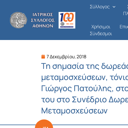
Μετάβαση
Σύλλογος
στο
Π
περιεχόμενο
Χρήσιμοι
Επι
Σύνδεσμοι
7 Δεκεμβρίου, 2018
Τη σημασία της δωρεά
μεταμοσχεύσεων, τόνισ
Γιώργος Πατούλης, στο
του στο Συνέδριο Δωρ
Μεταμοσχεύσεων