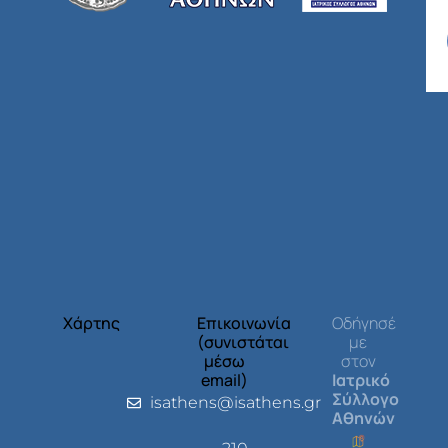
Χάρτης
Επικοινωνία
Οδήγησέ
(συνιστάται
με
μέσω
στον
email)
Ιατρικό
Σύλλογο
isathens@isathens.gr
Αθηνών