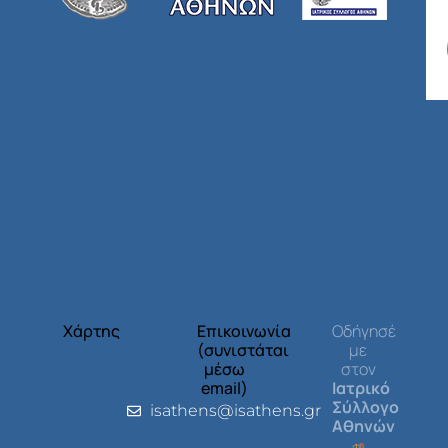
Χάρτης
Επικοινωνία
Οδήγησέ
(συνιστάται
με
μέσω
στον
email)
Ιατρικό
Σύλλογο
isathens@isathens.gr
Αθηνών