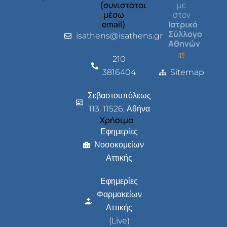
(συνιστάται
με
μέσω
στον
email)
Ιατρικό
Σύλλογο
isathens@isathens.gr
Αθηνών
210
3816404
Sitemap
Σεβαστουπόλεως
113, 11526, Αθήνα
Χρήσιμα
Εφημερίες
Νοσοκομείων
Αττικής
Εφημερίες
Φαρμακείων
Αττικής
(Live)