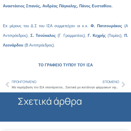
Αναστάσιος Σπανός, Ανδρέας Πάγκαλης, Πάνος Ευσταθίου.
Εκ μέρους του Δ.Σ του ΙΣΑ συμμετείχαν οι κ.κ.
Φ. Πατσουράκος
(Α
Αντιπρόεδρος),
Σ. Τσούκαλος
(Γ. Γραμματέας),
Γ. Κεχρής
(Ταμίας),
Π.
Λεονάρδου
(Β Αντιπρόεδρος).
ΤΟ ΓΡΑΦΕΙΟ ΤΥΠΟΥ ΤΟΥ ΙΣΑ
ΠΡΟΗΓΟΎΜΕΝΟ
ΕΠΌΜΕΝΟ
Prev
Ne
Με παρέμβαση του ΙΣΑ επανέρχεται σε ισχύ η προηγούμενη σύμβαση, των προσωπικών ιατρών λοιπών ειδικοτήτων
Σχετικά με κατάλογο φάρμακων υψηλού κόστους σοβαρών παθήσεων της παρ. 2 του άρθρου 12 του Ν. 3816/2010 που προεγκρίνονται μέσω του Συστήματος Ηλεκτρονικής Προέγκρισης
Σχετικά άρθρα