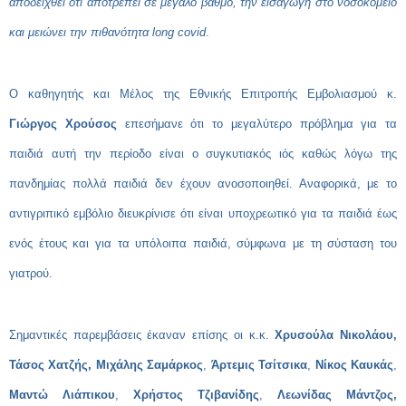
αποδειχθεί ότι αποτρέπει σε μεγάλο βαθμό, την εισαγωγή στο νοσοκομείο
και μειώνει την πιθανότητα long covid
.
Ο καθηγητής και Μέλος της Εθνικής Επιτροπής Εμβολιασμού κ.
Γιώργος Χρούσος
επεσήμανε ότι το μεγαλύτερο πρόβλημα για τα
παιδιά αυτή την περίοδο είναι ο συγκυτιακός ιός καθώς λόγω της
πανδημίας πολλά παιδιά δεν έχουν ανοσοποιηθεί. Αναφορικά, με το
αντιγριπικό εμβόλιο διευκρίνισε ότι είναι υποχρεωτικό για τα παιδιά έως
ενός έτους και για τα υπόλοιπα παιδιά, σύμφωνα με τη σύσταση του
γιατρού.
Σημαντικές παρεμβάσεις έκαναν επίσης οι κ.κ.
Χρυσούλα Νικολάου,
Τάσος Χατζής, Μιχάλης Σαμάρκος
,
Άρτεμις Τσίτσικα
,
Νίκος Καυκάς
,
Μαντώ Λιάπικου
,
Χρήστος Τζιβανίδης
,
Λεωνίδας Μάντζος,