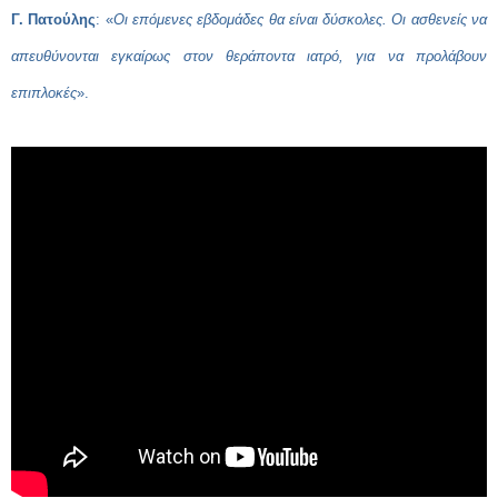
Γ. Πατούλης
: «
Οι επόμενες εβδομάδες θα είναι δύσκολες. Οι ασθενείς να
απευθύνονται εγκαίρως στον θεράποντα ιατρό, για να προλάβουν
επιπλοκές
».