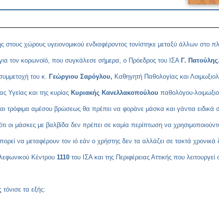
 στους χώρους υγειονομικού ενδιαφέροντος τονίστηκε μεταξύ άλλων στο πλ
 για τον κορωνοϊό, που συγκάλεσε σήμερα, ο Πρόεδρος του ΙΣΑ
Γ. Πατούλης
συμμετοχή του κ.
Γεώργιου Σαρόγλου,
Καθηγητή Παθολογίας και Λοιμωξιολ
ας Υγείας και της κυρίας
Κυριακής Κανελλακοπούλου
παθολόγου-λοιμωξιο
ονται τρόφιμα αμέσου βρώσεως θα πρέπει να φοράνε μάσκα και γάντια ειδικά 
 ότι οι μάσκες με βαλβίδα δεν πρέπει σε καμία περίπτωση να χρησιμοποιούν
ορεί να μεταφέρουν τον ιό εάν ο χρήστης δεν τα αλλάζει σε τακτά χρονικά 
ηλεφωνικού Κέντρου
1110
του ΙΣΑ και της Περιφέρειας Αττικής που λειτουργε
ς
τόνισε τα εξής: