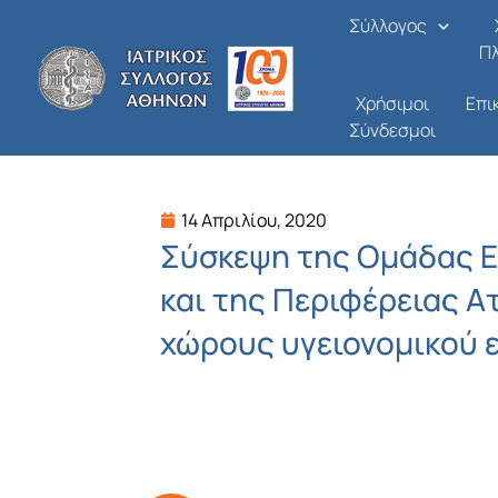
Μετάβαση
Σύλλογος
στο
Π
περιεχόμενο
Χρήσιμοι
Επι
Σύνδεσμοι
14 Απριλίου, 2020
Σύσκεψη της Ομάδας Ε
και της Περιφέρειας Ατ
χώρους υγειονομικού 