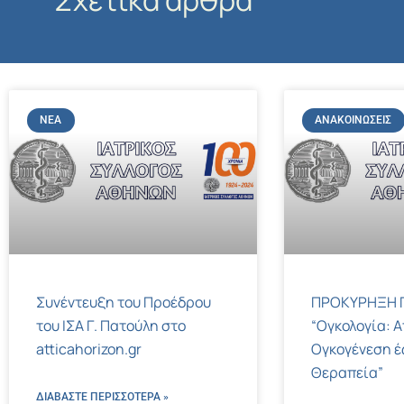
Σχετικά άρθρα
ΝΈΑ
ΑΝΑΚΟΙΝΏΣΕΙΣ
Συνέντευξη του Προέδρου
ΠΡΟΚΥΡΗΞΗ Γ
του ΙΣΑ Γ. Πατούλη στο
“Ογκολογία: Α
atticahorizon.gr
Ογκογένεση έ
Θεραπεία”
ΔΙΑΒΑΣΤΕ ΠΕΡΙΣΣΌΤΕΡΑ »