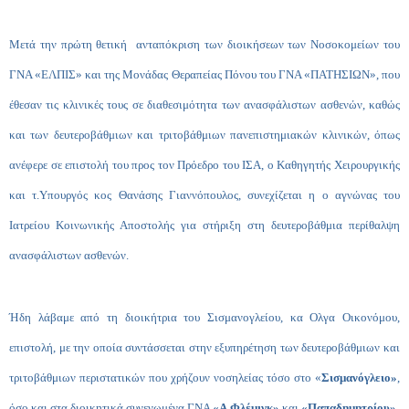
Μετά την πρώτη θετική ανταπόκριση των διοικήσεων των Νοσοκομείων του
ΓΝΑ «ΕΛΠΙΣ» και της Μονάδας Θεραπείας Πόνου του ΓΝΑ «ΠΑΤΗΣΙΩΝ», που
έθεσαν τις κλινικές τους σε διαθεσιμότητα των ανασφάλιστων ασθενών, καθώς
και των δευτεροβάθμιων και τριτοβάθμιων πανεπιστημιακών κλινικών, όπως
ανέφερε σε επιστολή του προς τον Πρόεδρο του ΙΣΑ, ο Καθηγητής Χειρουργικής
και τ.Υπουργός κος
Θανάσης Γιαννόπουλος, σ
υνεχίζεται η ο αγνώνας του
Ιατρείου Κοινωνικής Αποστολής για στήριξη στη δευτεροβάθμια περίθαλψη
ανασφάλιστων ασθενών.
Ήδη λάβαμε από τη διοικήτρια του Σισμανογλείου, κα Ολγα Οικονόμου,
επιστολή, με την οποία συντάσσεται στην εξυπηρέτηση των δευτεροβάθμιων και
τριτοβάθμιων περιστατικών που χρήζουν νοσηλείας τόσο στο «
Σισμανόγλειο»
,
όσο και στα διοικητικά συνενωμένα ΓΝΑ
«Α.Φλέμιγκ»
και
«Παπαδημητρίου».