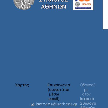
Χάρτης
Επικοινωνία
Οδήγησέ
(συνιστάται
με
μέσω
στον
email)
Ιατρικό
Σύλλογο
isathens@isathens.gr
Αθηνών