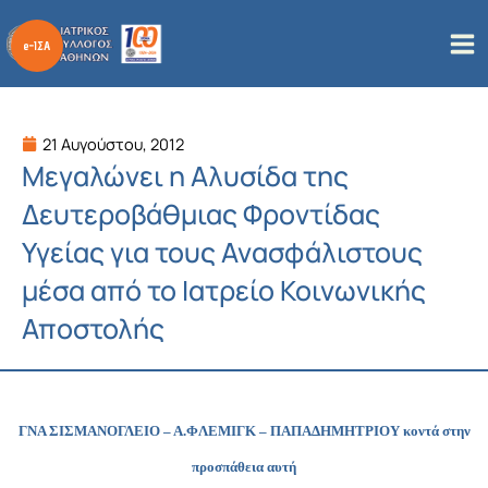
Μετάβαση
στο
περιεχόμενο
21 Αυγούστου, 2012
Μεγαλώνει η Αλυσίδα της
Δευτεροβάθμιας Φροντίδας
Υγείας για τους Ανασφάλιστους
μέσα από το Ιατρείο Κοινωνικής
Αποστολής
ΓΝΑ ΣIΣΜΑΝΟΓΛΕΙΟ – Α.ΦΛΕΜΙΓΚ – ΠΑΠΑΔΗΜΗΤΡΙΟΥ κοντά στην
προσπάθεια αυτή