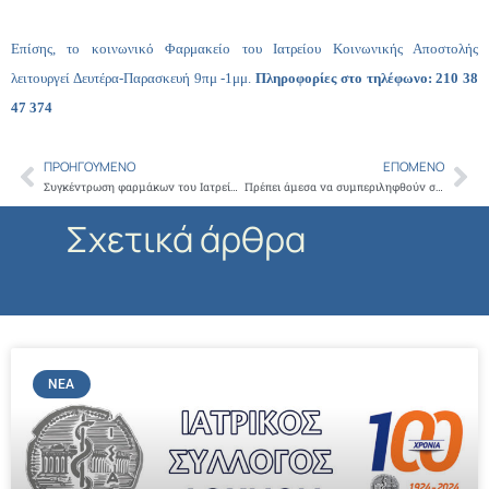
Επίσης, το κοινωνικό Φαρμακείο του Ιατρείου Κοινωνικής Αποστολής
λειτουργεί Δευτέρα-Παρασκευή 9πμ -1μμ.
Πληροφορίες στο τηλέφωνο: 210 38
47 374
ΠΡΟΗΓΟΎΜΕΝΟ
ΕΠΌΜΕΝΟ
Prev
Ne
Συγκέντρωση φαρμάκων του Ιατρείου Κοινωνικής Αποστολής στον Ιερό Ναό Απ. Παύλου Σταθμού Λαρίσης
Πρέπει άμεσα να συμπεριληφθούν στη νέα δράση ενίσχυσης ΕΣΠΑ 2013 οι ιατρικές ειδικότητες και υπηρεσίες
Σχετικά άρθρα
ΝΈΑ