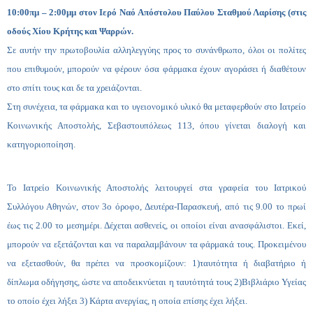
10:00πμ – 2:00μμ στον Ιερό Ναό Απόστολου Παύλου Σταθμού Λαρίσης (στις
οδούς Χίου Κρήτης και Ψαρρών.
Σε αυτήν την πρωτοβουλία αλληλεγγύης προς το συνάνθρωπο, όλοι οι πολίτες
που επιθυμούν, μπορούν να φέρουν όσα φάρμακα έχουν αγοράσει ή διαθέτουν
στο σπίτι τους και δε τα χρειάζονται.
Στη συνέχεια, τα φάρμακα και το υγειονομικό υλικό θα μεταφερθούν στο Ιατρείο
Κοινωνικής Αποστολής, Σεβαστουπόλεως 113, όπου γίνεται διαλογή και
κατηγοριοποίηση.
Το Ιατρείο Κοινωνικής Αποστολής λειτουργεί στα γραφεία του Ιατρικού
Συλλόγου Αθηνών, στον 3ο όροφο, Δευτέρα-Παρασκευή, από τις 9.00 το πρωί
έως τις 2.00 το μεσημέρι. Δέχεται ασθενείς, οι οποίοι είναι ανασφάλιστοι. Εκεί,
μπορούν να εξετάζονται και να παραλαμβάνουν τα φάρμακά τους. Προκειμένου
να εξετασθούν, θα πρέπει να προσκομίζουν: 1)ταυτότητα ή διαβατήριο ή
δίπλωμα οδήγησης, ώστε να αποδεικνύεται η ταυτότητά τους 2)Βιβλιάριο Υγείας
το οποίο έχει λήξει 3) Κάρτα ανεργίας, η οποία επίσης έχει λήξει.