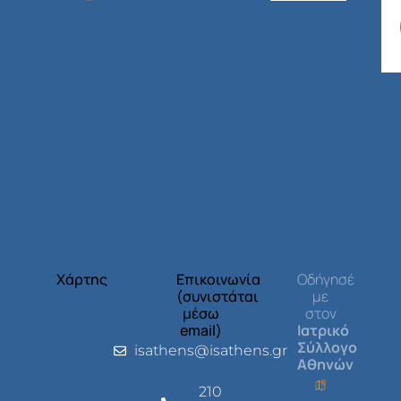
Χάρτης
Επικοινωνία
Οδήγησέ
(συνιστάται
με
μέσω
στον
email)
Ιατρικό
Σύλλογο
isathens@isathens.gr
Αθηνών
210