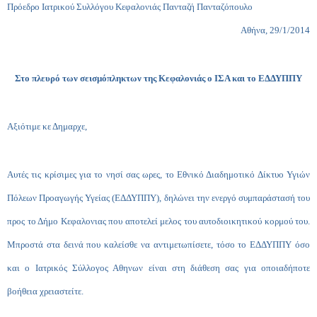
Πρόεδρο Ιατρικού Συλλόγου Κεφαλονιάς Πανταζή Πανταζόπουλο
Αθήνα, 29/1/2014
Στο πλευρό των σεισμόπληκτων της Κεφαλονιάς ο ΙΣΑ και το ΕΔΔΥΠΠΥ
Αξιότιμε κε Δημαρχε,
Αυτές τις κρίσιμες για το νησί σας ωρες, το Εθνικό Διαδημοτικό Δίκτυο Υγιών
Πόλεων Προαγωγής Υγείας (ΕΔΔΥΠΠΥ), δηλώνει την ενεργό συμπαράστασή του
προς το Δήμο Κεφαλονιας που αποτελεί μελος του αυτοδιοικητικού κορμού του.
Μπροστά στα δεινά που καλείσθε να αντιμετωπίσετε, τόσο το ΕΔΔΥΠΠΥ όσο
και ο Ιατρικός Σύλλογος Αθηνων είναι στη διάθεση σας για οποιαδήποτε
βοήθεια χρειαστείτε.