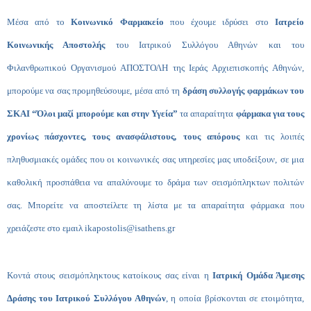
Μέσα από το
Κοινωνικό Φαρμακείο
που έχουμε ιδρύσει στο
Ιατρείο
Κοινωνικής Αποστολής
του Ιατρικού Συλλόγου Αθηνών και του
Φιλανθρωπικού Οργανισμού ΑΠΟΣΤΟΛΗ της Ιεράς Αρχιεπισκοπής Αθηνών,
μπορούμε να σας προμηθεύσουμε, μέσα από τη
δράση συλλογής φαρμάκων του
ΣΚΑΙ “Όλοι μαζί μπορούμε και στην Υγεία”
τα απαραίτητα
φάρμακα για τους
χρονίως πάσχοντες, τους ανασφάλιστους, τους απόρους
και τις λοιπές
πληθυσμιακές ομάδες που οι κοινωνικές σας υπηρεσίες μας υποδείξουν, σε μια
καθολική προσπάθεια να απαλύνουμε το δράμα των σεισμόπληκτων πολιτών
σας. Μπορείτε να αποστείλετε τη λίστα με τα απαραίτητα φάρμακα που
χρειάζεστε στο εμαιλ
ikapostolis@isathens.gr
Κοντά στους σεισμόπληκτους κατοίκους σας είναι η
Ιατρική Ομάδα Άμεσης
Δράσης
του Ιατρικού Συλλόγου Αθηνών
, η οποία βρίσκονται σε ετοιμότητα,