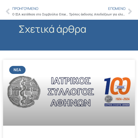
ΠΡΟΗΓΟΎΜΕΝΟ
ΕΠΌΜΕΝΟ
Prev
Ne
Ο ΙΣΑ κατέθεσε στο Συμβούλιο Επικρατείας αίτηση ακύρωσης για το πλαφόν στη συνταγογράφηση
Τρόπος έκδοσης Αποδείξεων για ελευθεροεπαγγελματίες γιατρούς
Σχετικά άρθρα
ΝΈΑ