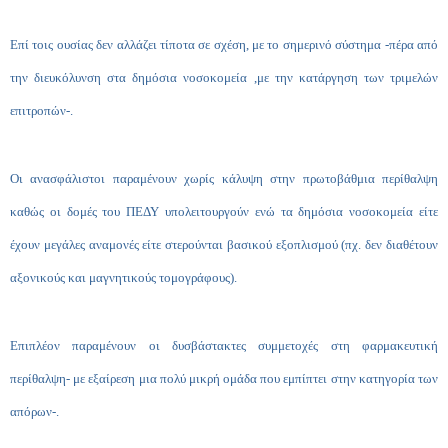
Επί τοις ουσίας δεν αλλάζει τίποτα σε σχέση, με το σημερινό σύστημα -πέρα από
την διευκόλυνση στα δημόσια νοσοκομεία ,με την κατάργηση των τριμελών
επιτροπών-.
Οι ανασφάλιστοι παραμένουν χωρίς κάλυψη στην πρωτοβάθμια περίθαλψη
καθώς οι δομές του ΠΕΔΥ υπολειτουργούν ενώ τα δημόσια νοσοκομεία είτε
έχουν μεγάλες αναμονές είτε στερούνται βασικού εξοπλισμού (πχ. δεν διαθέτουν
αξονικούς και μαγνητικούς τομογράφους).
Επιπλέον παραμένουν οι δυσβάστακτες συμμετοχές στη φαρμακευτική
περίθαλψη- με εξαίρεση μια πολύ μικρή ομάδα που εμπίπτει στην κατηγορία των
απόρων-.