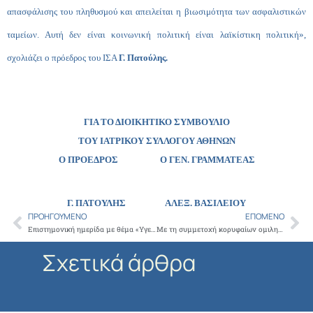
απασφάλισης του πληθυσμού και απειλείται η βιωσιμότητα των ασφαλιστικών
ταμείων. Αυτή δεν είναι κοινωνική πολιτική είναι λαϊκίστικη πολιτική»,
σχολιάζει ο πρόεδρος του ΙΣΑ
Γ. Πατούλης.
ΓΙΑ ΤΟ ΔΙΟΙΚΗΤΙΚΟ ΣΥΜΒΟΥΛΙΟ
ΤΟΥ ΙΑΤΡΙΚΟΥ ΣΥΛΛΟΓΟΥ ΑΘΗΝΩΝ
Ο ΠΡΟΕΔΡΟΣ Ο ΓΕΝ. ΓΡΑΜΜΑΤΕΑΣ
Γ. ΠΑΤΟΥΛΗΣ
ΑΛΕΞ. ΒΑΣΙΛΕΙΟΥ
ΠΡΟΗΓΟΎΜΕΝΟ
ΕΠΌΜΕΝΟ
Prev
Ne
Επιστημονική ημερίδα με θέμα «Υγειονομική Διαχείριση Μετακινούμενων Πληθυσμών – Προσφύγων», υπό την αιγίδα του ΙΣΑ (13 Απριλίου 2016)
Με τη συμμετοχή κορυφαίων ομιλητών, θα διεξαχθεί το 1ο Ιατρικό Συνέδριο Επαγγελματικής Πρακτικής που διοργανώνει ο ΙΣΑ ( 16 & 17 Απριλίου, συνεδριακό κέντρο HELEXPO MAROUSSI)
Σχετικά άρθρα