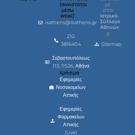
(συνιστάται
με
μέσω
στον
email)
Ιατρικό
Σύλλογο
isathens@isathens.gr
Αθηνών
210
3816404
Sitemap
Σεβαστουπόλεως
113, 11526, Αθήνα
Χρήσιμα
Εφημερίες
Νοσοκομείων
Αττικής
Εφημερίες
Φαρμακείων
Αττικής
(Live)