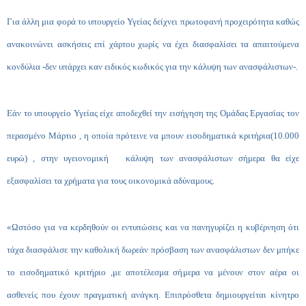
Για άλλη μια φορά το υπουργείο Υγείας δείχνει πρωτοφανή προχειρότητα καθώς
ανακοινώνει ασκήσεις επί χάρτου χωρίς να έχει διασφαλίσει τα απαιτούμενα
κονδύλια -δεν υπάρχει καν ειδικός κωδικός για την κάλυψη των ανασφάλιστων-.
Εάν το υπουργείο Υγείας είχε αποδεχθεί την εισήγηση της Ομάδας Εργασίας τον
περασμένο Μάρτιο , η οποία πρότεινε να μπουν εισοδηματικά κριτήρια(10.000
ευρώ) , στην υγειονομική κάλυψη των ανασφάλιστων σήμερα θα είχε
εξασφαλίσει τα χρήματα για τους οικονομικά αδύναμους.
«Ωστόσο για να κερδηθούν οι εντυπώσεις και να πανηγυρίζει η κυβέρνηση ότι
τάχα διασφάλισε την καθολική δωρεάν πρόσβαση των ανασφάλιστων δεν μπήκε
το εισοδηματικό κριτήριο ,με αποτέλεσμα σήμερα να μένουν στον αέρα οι
ασθενείς που έχουν πραγματική ανάγκη. Επιπρόσθετα δημιουργείται κίνητρο