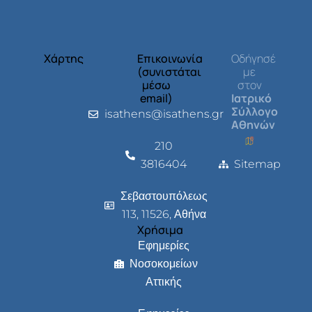
Χάρτης
Επικοινωνία
Οδήγησέ
(συνιστάται
με
μέσω
στον
email)
Ιατρικό
Σύλλογο
isathens@isathens.gr
Αθηνών
210
3816404
Sitemap
Σεβαστουπόλεως
113, 11526, Αθήνα
Χρήσιμα
Εφημερίες
Νοσοκομείων
Αττικής