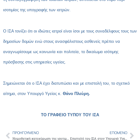
ισοτιμίας της υπογραφής των ιατρών.
Ο ΙΣΑ τονίζει ότι οι ιδιώτες ιατροί είναι ίσοι με τους συναδέλφους τους των
δημοσίων δομών ενώ στους ανασφάλιστους ασθενείς πρέπει να
αναγνωρίσουμε ως κοινωνία και πολιτεία, το δικαίωμα ισότιμης
πρόσβασης στις υπηρεσίες υγείας.
Σημειώνεται ότι ο ΙΣΑ έχει διατυπώσει και με επιστολή του, το σχετικό
αίτημα, στον Υπουργό Υγείας κ.
Θάνο Πλεύρη.
ΤΟ ΓΡΑΦΕΙΟ ΤΥΠΟΥ ΤΟΥ ΙΣΑ
ΠΡΟΗΓΟΎΜΕΝΟ
ΕΠΌΜΕΝΟ
Prev
Ne
Νομοθετική κατοχύρωση της ισοτιμίας της ιατρικής υπογραφής, για την αναβολή ποινικής δίκης, μετά από παρέμβαση του ΙΣΑ
Επιστολή του ΙΣΑ στον Υπουργό Υγείας για να δοθεί η δυνατότητα συμμετοχής στο θεσμό του προσωπικού ιατρού των ιατρών που υπηρετούν σε φορείς του δημοσίου