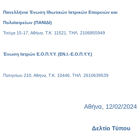
Πανελλήνια Ένωση Ιδιωτικών Ιατρικών Εταιρειών και
Πολυϊατρείων (ΠΑΝΙΔΙ)
Τσόχα 15-17, Αθήνα, Τ.Κ. 11521, ΤΗΛ. 2106855949
Ένωση Ιατρών Ε.Ο.Π.Υ.Υ. (ΕΝ.Ι.-Ε.Ο.Π.Υ.Υ.)
Πατησίων 210, Αθήνα, Τ.Κ. 10446, ΤΗΛ. 2610639539
Αθήνα, 12/02/2024
Δελτίο Τύπου