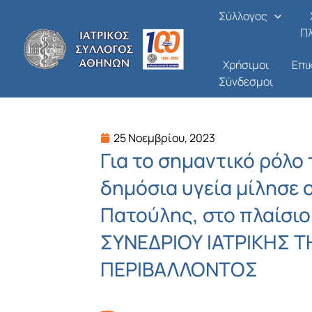
Μετάβαση
Σύλλογος
στο
Π
περιεχόμενο
Χρήσιμοι
Επι
Σύνδεσμοι
25 Νοεμβρίου, 2023
Για το σημαντικό ρόλο
δημόσια υγεία μίλησε 
Πατούλης, στο πλαίσι
ΣΥΝΕΔΡΙΟΥ ΙΑΤΡΙΚΗΣ Τ
ΠΕΡΙΒΑΛΛΟΝΤΟΣ