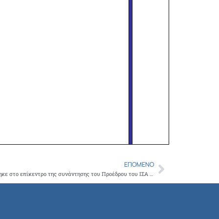
ΕΠΌΜΕΝΟ
Next
Η ανάπτυξη του ιατρικού τουρισμού βρέθηκε στο επίκεντρο της συνάντησης του Προέδρου του ΙΣΑ Γ. Πατούλη, με την Υφυπουργό Τουρισμού Ε. Ράπτη