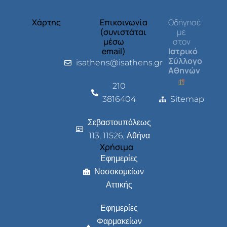
Χάρτης
Επικοινωνία
Οδήγησέ
(συνιστάται
με
μέσω
στον
email)
Ιατρικό
Σύλλογο
isathens@isathens.gr
Αθηνών
210
3816404
Sitemap
Σεβαστουπόλεως
113, 11526, Αθήνα
Χρήσιμα
Εφημερίες
Νοσοκομείων
Αττικής
Εφημερίες
Φαρμακείων