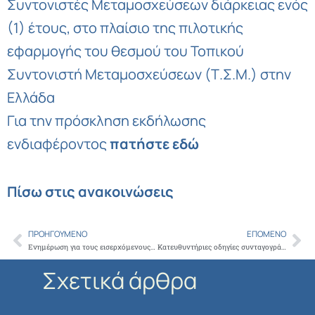
Συντονιστές Μεταμοσχεύσεων διάρκειας ενός
(1) έτους, στο πλαίσιο της πιλοτικής
εφαρμογής του θεσμού του Τοπικού
Συντονιστή Μεταμοσχεύσεων (Τ.Σ.Μ.) στην
Ελλάδα
Για την πρόσκληση εκδήλωσης
ενδιαφέροντος
πατήστε εδώ
Πίσω στις ανακοινώσεις
ΠΡΟΗΓΟΎΜΕΝΟ
ΕΠΌΜΕΝΟ
Prev
Ne
Ενημέρωση για τους εισερχόμενους σε ιατρεία και λοιπούς φορείς Π.Φ.Υ.
Κατευθυντήριες οδηγίες συνταγογράφησης γαστροσκόπησης και κολονοσκόπησης από τον ΕΟΠΥΥ
Σχετικά άρθρα