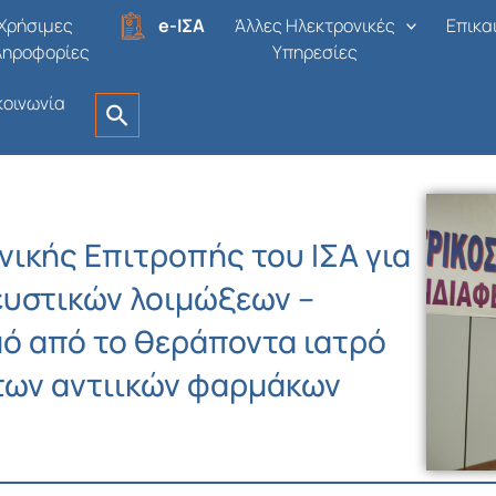
Χρήσιμες
e-ΙΣΑ
Άλλες Ηλεκτρονικές
Επικα
ληροφορίες
Υπηρεσίες
κοινωνία
ικής Επιτροπής του ΙΣΑ για
ευστικών λοιμώξεων –
μό από το θεράποντα ιατρό
 των αντιικών φαρμάκων