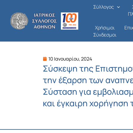
Μετάβαση
Σύλλογος
στο
Π
περιεχόμενο
Χρήσιμοι
Επι
Σύνδεσμοι
10 Ιανουαρίου, 2024
Σύσκεψη της Επιστημον
την έξαρση των αναπν
Σύσταση για εμβολιασ
και έγκαιρη χορήγηση