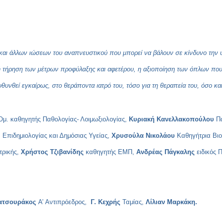
 και άλλων ιώσεων του αναπνευστικού που μπορεί να βάλουν σε κίνδυνο την 
 τήρηση των μέτρων προφύλαξης και αφετέρου, η αξιοποίηση των όπλων που 
θυνθεί εγκαίρως, στο θεράποντα ιατρό του, τόσο για τη θεραπεία του, όσο και
μ. καθηγητής Παθολογίας- Λοιμωξιολογίας,
Κυριακή Κανελλακοπούλου
Πα
, Επιδημιολογίας και Δημόσιας Υγείας,
Χρυσούλα Νικολάου
Καθηγήτρια Βιο
τρικής,
Χρήστος Τζιβανίδης
καθηγητής ΕΜΠ,
Ανδρέας Πάγκαλης
ειδικός 
ατσουράκος
Α’ Αντιπρόεδρος,
Γ. Κεχρής
Ταμίας,
Λίλιαν Μαρκάκη.