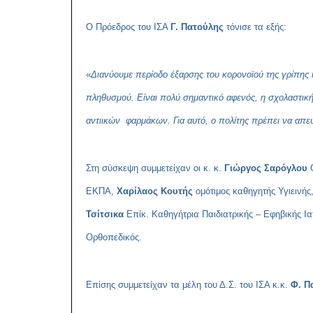
Ο Πρόεδρος του ΙΣΑ
Γ. Πατούλης
τόνισε τα εξής:
«
Διανύουμε περίοδο έξαρσης του κορονοϊού της γρίπης
πληθυσμού. Είναι πολύ σημαντικό αφενός, η σχολαστική
αντιικών φαρμάκων. Για αυτό, ο πολίτης πρέπει να απευ
Στη σύσκεψη συμμετείχαν οι κ. κ.
Γιώργος Σαρόγλου
Ο
ΕΚΠΑ,
Χαρίλαος Κουτής
ομότιμος καθηγητής Υγιεινής
Τσίτσικα
Επίκ. Καθηγήτρια Παιδιατρικής – Εφηβικής Ια
Ορθοπεδικός.
Επίσης συμμετείχαν τα μέλη του Δ.Σ. του ΙΣΑ κ.κ.
Φ. Π