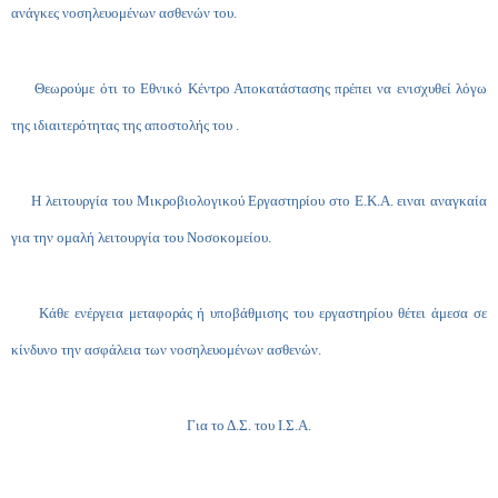
ανάγκες νοσηλευομένων ασθενών του.
Θεωρούμε ότι το Εθνικό Κέντρο Αποκατάστασης πρέπει να ενισχυθεί λόγω
της ιδιαιτερότητας της αποστολής του .
Η λειτουργία του Μικροβιολογικού Εργαστηρίου στο Ε.Κ.Α. ειναι αναγκαία
για την ομαλή λειτουργία του Νοσοκομείου.
Κάθε ενέργεια μεταφοράς ή υποβάθμισης του εργαστηρίου θέτει άμεσα σε
κίνδυνο την ασφάλεια των νοσηλευομένων ασθενών.
Για το Δ.Σ. του Ι.Σ.Α.