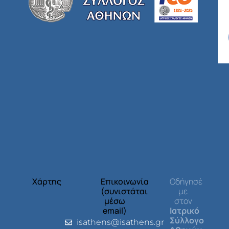
Χάρτης
Επικοινωνία
Οδήγησέ
(συνιστάται
με
μέσω
στον
email)
Ιατρικό
Σύλλογο
isathens@isathens.gr