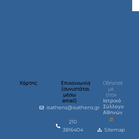
Χάρτης
Επικοινωνία
Οδήγησέ
(συνιστάται
με
μέσω
στον
email)
Ιατρικό
Σύλλογο
isathens@isathens.gr
Αθηνών
210
3816404
Sitemap