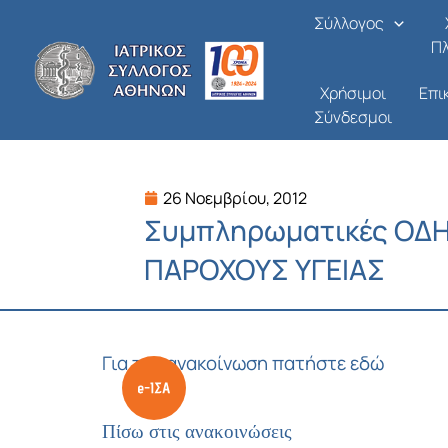
Μετάβαση
Σύλλογος
στο
Π
περιεχόμενο
Χρήσιμοι
Επι
Σύνδεσμοι
26 Νοεμβρίου, 2012
Συμπληρωματικές ΟΔΗ
ΠΑΡΟΧΟΥΣ ΥΓΕΙΑΣ
Για την ανακοίνωση πατήστε εδώ
Πίσω στις ανακοινώσεις