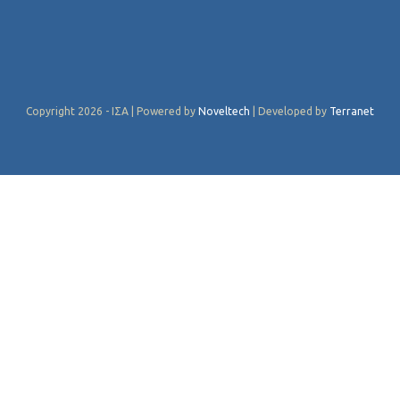
Copyright 2026 - ΙΣΑ | Powered by
Noveltech
| Developed by
Terranet