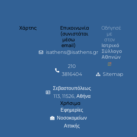
Χάρτης
Επικοινωνία
Οδήγησέ
(συνιστάται
με
μέσω
στον
email)
Ιατρικό
Σύλλογο
isathens@isathens.gr
Αθηνών
210
3816404
Sitemap
Σεβαστουπόλεως
113, 11526, Αθήνα
Χρήσιμα
Εφημερίες
Νοσοκομείων
Αττικής