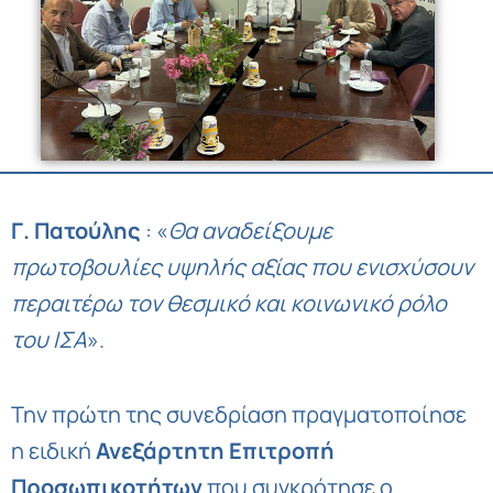
Γ. Πατούλης
: «
Θα αναδείξουμε
πρωτοβουλίες υψηλής αξίας που ενισχύσουν
περαιτέρω τον θεσμικό και κοινωνικό ρόλο
του ΙΣΑ
».
Την πρώτη της συνεδρίαση πραγματοποίησε
η ειδική
Ανεξάρτητη Επιτροπή
Προσωπικοτήτων
που συγκρότησε ο