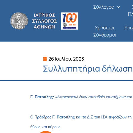
Μετάβαση
Σύλλογος
στο
Π
περιεχόμενο
Χρήσιμοι
Επι
Σύνδεσμοι
26 Ιουλίου, 2023
Συλλυπητήρια δήλωση 
Γ. Πατούλης:
«Αποχαιρετώ έναν σπουδαίο επιστήμονα και 
Ο Πρόεδρος
Γ. Πατούλης
και το Δ.Σ του ΙΣΑ εκφράζουν τη
ήθους και κύρους.