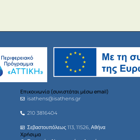
Επικοινωνία (συνιστάται μέσω email)
isathens@isathens.gr
210 3816404
Σεβαστουπόλεως 113, 11526, Αθήνα
Χρήσιμα