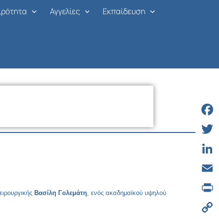
ιρότητα
Αγγελίες
Εκπαίδευση
Face
Twitt
Linke
Email
Χειρουργικής
Βασίλη Γολεμάτη
, ενός ακαδημαϊκού υψηλού
Print