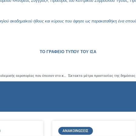
οκομείου «Ανδρέας Συγγρός», Πρόεδρος του Κεντρικού Συμβουλίου Υγείας, Πρ
ηλού ακαδημαϊκού ήθους και κύρους που άφησε ως παρακαταθήκη ένα σπουδα
ΤΟ ΓΡΑΦΕΙΟ ΤΥΠΟΥ ΤΟΥ ΙΣΑ
Συλλυπητήρια δήλωση του ΙΣΑ για τους αξιωματικούς της πολεμικής αεροπορίας που έπεσαν στο καθήκον
ΑΝΑΚΟΙΝΏΣΕΙΣ