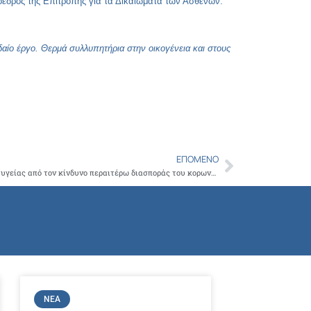
όεδρος της Επιτροπής για τα Δικαιώματα των Ασθενών.
ίο έργο. Θερμά συλλυπητήρια στην οικογένεια και στους
ΕΠΌΜΕΝΟ
Next
Έκτακτα μέτρα προστασίας της δημόσιας υγείας από τον κίνδυνο περαιτέρω διασποράς του κορωνοϊού COVID-19 στο σύνολο της Επικράτειας σε δομές υγείας και κλειστές δομές κοινωνικής φροντίδας
ΝΈΑ