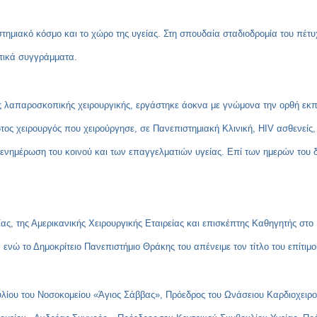
ημιακό κόσμο και το χώρο της υγείας. Στη σπουδαία σταδιοδρομία του πέτυ
ντικά συγγράμματα.
ς λαπαροσκοπικής χειρουργικής, εργάστηκε άοκνα με γνώμονα την ορθή εκπ
 χειρουργός που χειρούργησε, σε Πανεπιστημιακή Κλινική, HIV ασθενείς, 
ή ενημέρωση του κοινού και των επαγγελματιών υγείας. Επί των ημερών του
ς, της Αμερικανικής Χειρουργικής Εταιρείας και επισκέπτης Καθηγητής στο 
ενώ το Δημοκρίτειο Πανεπιστήμιο Θράκης του απένειμε τον τίτλο του επίτιμο
ουλίου του Νοσοκομείου «Άγιος Σάββας», Πρόεδρος του Ωνάσειου Καρδιοχειρο