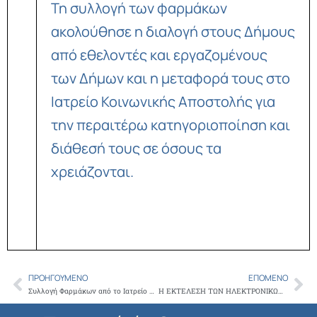
Τη συλλογή των φαρμάκων
ακολούθησε η διαλογή στους Δήμους
από εθελοντές και εργαζομένους
των Δήμων και η μεταφορά τους στο
Ιατρείο Κοινωνικής Αποστολής για
την περαιτέρω κατηγοριοποίηση και
διάθεσή τους σε όσους τα
χρειάζονται.
ΠΡΟΗΓΟΎΜΕΝΟ
ΕΠΌΜΕΝΟ
Prev
Ne
Συλλογή Φαρμάκων από το Ιατρείο Κοινωνικής Αποστολής και τον ΣΚΑΙ σε Χαλάνδρι, Παλαιό Φάληρο και Ίλιον
Η ΕΚΤΕΛΕΣΗ ΤΩΝ ΗΛΕΚΤΡΟΝΙΚΩΝ ΣΥΝΤΑΓΩΝ, ΕΝΟΨΕΙ ΤΩΝ ΚΙΝΗΤΟΠΟΙΗΣΕΩΝ ΤΩΝ ΦΑΡΜΑΚΟΠΟΙΩΝ