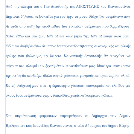
Από την πλευρά του ο Γεν Διευθυντής της ΑΠΟΣΤΟΛΗΣ κος Κωνσταντίνος
Δήμτσας δήλωσε:
«Πρόκειται για ένα έργο με μόνο στόχο την ανθρώπινη ζωή.
Αν μέσα από αυτή την προσπάθεια των χιλιάδων ανθρώπων που συμμετέχουν,
σωθεί έστω και μία ζωή, τότε αξίζει κάθε βήμα της, τότε αξίζουμε όλοι μαζί.
Θέλω να διαβεβαιώσω ότι παρ όλες τις αντιξοότητες της οικονομικής και ηθικής
κρίσης που βιώνουμε, το Ιατρείο Κοινωνικής Αποστολής θα συνεχίσει να
μάχεται στο πλευρό των ξεχασμένων συνανθρώπων μας
. Ιδιαίτερα στον τομέα
της υγείας θα σταθούμε δίπλα σας σε φάρμακα, γιατρούς και υγειονομικό υλικό.
Κοινή στόχευσή μας είναι η δημιουργία γέφυρας, παρηγοριάς και ελπίδας για
όλους τους ανθρώπους, χωρίς διακρίσεις, χωρίς κατηγοριοποιήσεις
.
».
Στη συγκέντρωση φαρμάκων παρευρέθησαν οι Δήμαρχοι των
Δήμων
Βριλησσίων κος Ιωαννίδης Κωνσταντινος, ο νέος Δήμαρχος του Δήμου Βάρης-