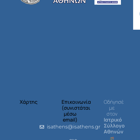
Χάρτης
Επικοινωνία
Οδήγησέ
(συνιστάται
με
μέσω
στον
email)
Ιατρικό
Σύλλογο
isathens@isathens.gr
Αθηνών