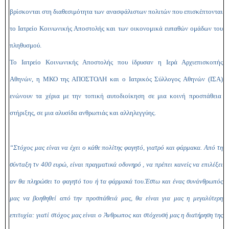
βρίσκονται στη διαθεσιμότητα των ανασφάλιστων πολιτών που επισκέπτονται
το Ιατρείο Κοινωνικής Αποστολής και των οικονομικά ευπαθών ομάδων του
πληθυσμού.
Το Ιατρείο Κοινωνικής Αποστολής που ίδρυσαν η Ιερά Αρχιεπισκοπής
Αθηνών, η ΜΚΟ της ΑΠΟΣΤΟΛΗ και ο Ιατρικός Σύλλογος Αθηνών (ΙΣΑ)
ενώνουν τα χέρια με την τοπική αυτοδιοίκηση σε μια κοινή προσπάθεια
στήριξης, σε μια αλυσίδα ανθρωπιάς και αλληλεγγύης.
“Στόχος μας είναι να έχει ο κάθε πολίτης φαγητό, γιατρό και φάρμακα. Από τη
σύνταξη τν 400 ευρώ, είναι πραγματικά οδυνηρό , να πρέπει κανείς να επιλέξει
αν θα πληρώσει το φαγητό του ή τα φάρμακά του.Έστω και ένας συνάνθρωπός
μας να βοηθηθεί από την προσπάθειά μας, θα είναι για μας η μεγαλύτερη
επιτυχία: γιατί στόχος μας είναι ο Άνθρωπος και στόχευσή μας η διατήρηση της