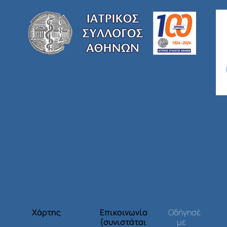
Χάρτης
Επικοινωνία
Οδήγησέ
(συνιστάται
με