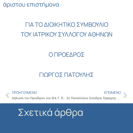
άριστου επιστήμονα.
ΓΙΑ ΤΟ ΔΙΟΙΚΗΤΙΚΟ ΣΥΜΒΟΥΛΙΟ
ΤΟΥ ΙΑΤΡΙΚΟΥ ΣΥΛΛΟΓΟΥ ΑΘΗΝΩΝ
Ο ΠΡΟΕΔΡΟΣ
ΓΙΩΡΓΟΣ ΠΑΤΟΥΛΗΣ
ΠΡΟΗΓΟΎΜΕΝΟ
ΕΠΌΜΕΝΟ
Prev
Ne
Δήλωση του Προέδρου του ΙΣΑ Γ. Πατούλη για την Παγκόσμια Ημέρα Καρκίνου
2ο Πανελλήνιο Συνέδριο Έγκαιρης Παρέμβασης στην Ψύχωση, 16-18 Οκτωβρίου 2026, Σύρος
Σχετικά άρθρα