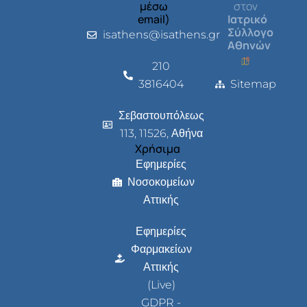
μέσω
στον
email)
Ιατρικό
Σύλλογο
isathens@isathens.gr
Αθηνών
210
3816404
Sitemap
Σεβαστουπόλεως
113, 11526, Αθήνα
Χρήσιμα
Εφημερίες
Νοσοκομείων
Αττικής
Εφημερίες
Φαρμακείων
Αττικής
(Live)
GDPR -