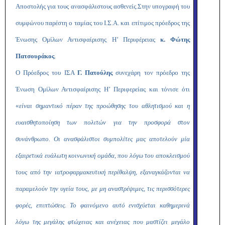
Αποστολής για τους ανασφάλιστους ασθενείς.Στην υπογραφή του
συμφώνου παρέστη ο ταμίας του Ι.Σ.Α. και επίτιμος πρόεδρος της
Ένωσης Ομίλων Αντισφαίρισης Η’ Περιφέρειας
κ. Φώτης
Πατσουράκος
.
Ο Πρόεδρος του ΙΣΑ
Γ. Πατούλης
συνεχάρη τον πρόεδρο της
Ένωση Ομίλων Αντισφαίρισης Η’ Περιφερείας και τόνισε ότι
«
είναι σημαντικό πέραν της προώθησης του αθλητισμού και η
ευαισθητοποίηση των πολιτών για την προσφορά στον
συνάνθρωπο.
Οι ανασφάλιστοι συμπολίτες μας αποτελούν μία
εξαιρετικά ευάλωτη κοινωνική ομάδα, που λόγω του αποκλεισμού
τους από την ιατροφαρμακευτική περίθαλψη, εξαναγκάζονται να
παραμελούν την υγεία τους, με μη αναστρέψιμες, τις περισσότερες
φορές, επιπτώσεις. Το φαινόμενο αυτό ενισχύεται καθημερινά
λόγω της μεγάλης φτώχειας και ανέχειας που μαστίζει μεγάλο