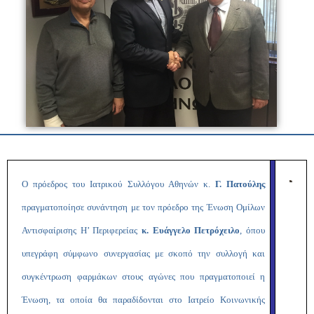
Ο πρόεδρος του Ιατρικού Συλλόγου Αθηνών κ.
Γ. Πατούλης
πραγματοποίησε συνάντηση με τον πρόεδρο της Ένωση Ομίλων
Αντισφαίρισης Η’ Περιφερείας
κ. Ευάγγελο Πετρόχειλο
, όπου
υπεγράφη σύμφωνο συνεργασίας με σκοπό
την συλλογή και
συγκέντρωση φαρμάκων στους αγώνες που πραγματοποιεί η
Ένωση, τα οποία θα παραδίδονται στο Ιατρείο Κοινωνικής