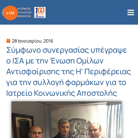
Μετάβαση
στο
περιεχόμενο
28 Ιανουαρίου, 2016
Σύμφωνο συνεργασίας υπέγραψε
ο ΙΣΑ με την Ένωση Ομίλων
Αντισφαίρισης της Η’ Περιφέρειας
για την συλλογή φαρμάκων για το
Ιατρείο Κοινωνικής Αποστολής