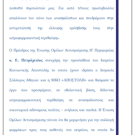
ποσοστό συμπολιτών μας. Για αυτό τέτοιες πρωτοβουλίες
απαλύνουν τον πόνο των ανασφάλιστων και συνδράμουν στην
αντιμετώπιση της έλλειψης πρόσβασης τους στην
ιατροφαρμακευτική περίθαλψη».
Ο Πρόεδρος της
Ένωσης Ομίλων Αντισφαίρισης Η’ Περιφερείας
κ. Ε. Πετρόχειλος
συνεχάρη την προσπάθεια του Ιατρείου
Κοινωνικής Αποστολής το οποίο
έχουν ιδρύσει ο Ιατρικός
Σύλλογος Αθηνών και η ΜΚΟ «ΑΠΟΣΤΟΛΗ» και θαύμασε το
έργο που προσφέρουν, σε εθελοντική βάση, δίδοντας
ιατροφαρμακευτική περίθαλψη σε ανασφάλιστους και
οικονομικά αδύναμους πολίτες – ενήλικες και παιδιά.
Η Ένωση
Ομίλων Αντισφαίρισης τόνισε ότι θα μεριμνήσει για την συλλογή
φαρμάκων προς τους ασθενείς του ιατρείου, τα οποία θα