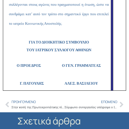
συλλέγονται στους αγώνες που πραγματοποιεί η ένωση, ώστε να
συνδράμει κατ’ αυτό τον τρόπο στο σημαντικό έργο που επιτελεί
το ιατρείο Κοινωνικής Αποστολής
.
ΓΙΑ ΤΟ ΔΙΟΙΚΗΤΙΚΟ ΣΥΜΒΟΥΛΙΟ
ΤΟΥ ΙΑΤΡΙΚΟΥ ΣΥΛΛΟΓΟΥ ΑΘΗΝΩΝ
Ο ΠΡΟΕΔΡΟΣ Ο ΓΕΝ. ΓΡΑΜΜΑΤΕΑΣ
Γ. ΠΑΤΟΥΛΗΣ
ΑΛΕΞ. ΒΑΣΙΛΕΙΟΥ
ΠΡΟΗΓΟΎΜΕΝΟ
ΕΠΌΜΕΝΟ
Prev
Ne
Στην κοπή της Πρωτοχρονιάτικης πίτας του ΚΕ.ΕΛ.Π.ΝΟ. παρέστη ο Πρόεδρος του Ι.Σ.Α. κ. Γ. Πατούλης
Σύμφωνο συνεργασίας υπέγραψε ο ΙΣΑ με την Ένωση Ομίλων Αντισφαίρισης της Η’ Περιφέρειας για την συλλογή φαρμάκων για το Ιατρείο Κοινωνικής Αποστολής
Σχετικά άρθρα