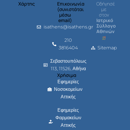
Χάρτης
Επικοινωνία
Οδήγησέ
(συνιστάται
με
μέσω
στον
email)
Ιατρικό
Σύλλογο
isathens@isathens.gr
Αθηνών
210
3816404
Sitemap
Σεβαστουπόλεως
113, 11526, Αθήνα
Χρήσιμα
Εφημερίες
Νοσοκομείων
Αττικής
Εφημερίες
Φαρμακείων
Αττικής