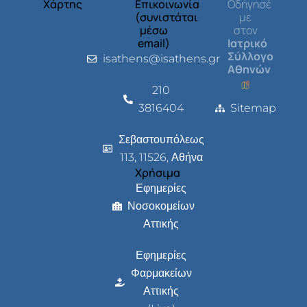
Χάρτης
Επικοινωνία
Οδήγησέ
(συνιστάται
με
μέσω
στον
email)
Ιατρικό
Σύλλογο
isathens@isathens.gr
Αθηνών
210
3816404
Sitemap
Σεβαστουπόλεως
113, 11526, Αθήνα
Χρήσιμα
Εφημερίες
Νοσοκομείων
Αττικής
Εφημερίες
Φαρμακείων
Αττικής