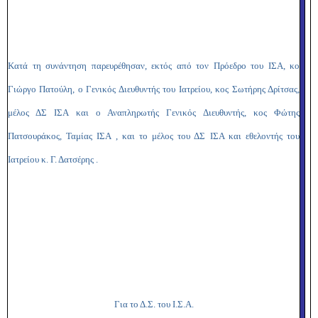
Κατά τη συνάντηση παρευρέθησαν, εκτός από τον Πρόεδρο του ΙΣΑ, κο
Γιώργο Πατούλη, ο Γενικός Διευθυντής του Ιατρείου, κος Σωτήρης Δρίτσας,
μέλος ΔΣ ΙΣΑ και ο Αναπληρωτής Γενικός Διευθυντής, κος Φώτης
Πατσουράκος, Ταμίας ΙΣΑ , και το μέλος του ΔΣ ΙΣΑ και εθελοντής του
Ιατρείου κ. Γ. Δατσέρης .
Για το Δ.Σ. του Ι.Σ.Α.