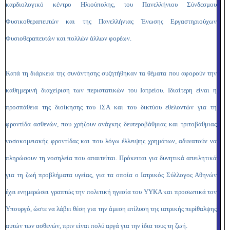
καρδιολογικό κέντρο Ηλιούπολης, του Πανελλήνιου Σύνδεσμου
Φυσικοθεραπευτών και της Πανελλήνιας Ένωσης Εργαστηριούχων
Φυσιοθεραπευτών και πολλών άλλων φορέων.
Κατά τη διάρκεια της συνάντησης συζητήθηκαν τα θέματα που αφορούν την
καθημερινή διαχείριση των περιστατικών του Ιατρείου. Ιδιαίτερη είναι η
προσπάθεια της διοίκησης του ΙΣΑ και του δικτύου εθελοντών για τη
φροντίδα ασθενών, που χρήζουν ανάγκης δευτεροβάθμιας και τριτοβάθμιας
νοσοκομειακής φροντίδας και που λόγω έλλειψης χρημάτων, αδυνατούν να
πληρώσουν τη νοσηλεία που απαιτείται. Πρόκειται για δυνητικά απειλητικά
για τη ζωή προβλήματα υγείας, για τα οποία ο Ιατρικός Σύλλογος Αθηνών
έχει ενημερώσει γραπτώς την πολιτική ηγεσία του ΥΥΚΑ και προσωπικά τον
Υπουργό, ώστε να λάβει θέση για την άμεση επίλυση της ιατρικής περίθαλψης
αυτών των ασθενών, πριν είναι πολύ αργά για την ίδια τους τη ζωή.