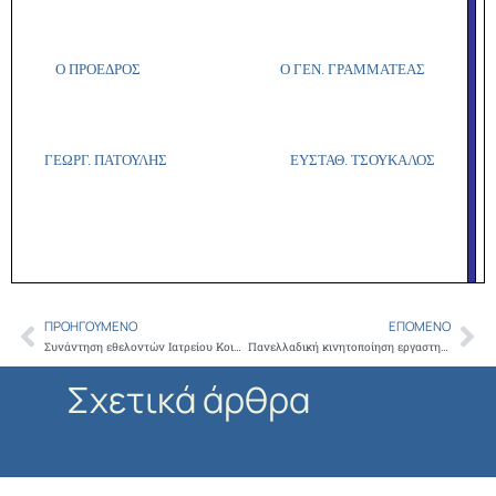
Ο ΠΡΟΕΔΡΟΣ Ο ΓΕΝ. ΓΡΑΜΜΑΤΕΑΣ
ΓΕΩΡΓ. ΠΑΤΟΥΛΗΣ ΕΥΣΤΑΘ. ΤΣΟΥΚΑΛΟΣ
ΠΡΟΗΓΟΎΜΕΝΟ
ΕΠΌΜΕΝΟ
Prev
Ne
Συνάντηση εθελοντών Ιατρείου Κοινωνικής Αποστολής
Πανελλαδική κινητοποίηση εργαστηριακών γιατρών με τη στήριξη του Ι.Σ.Α.
Σχετικά άρθρα