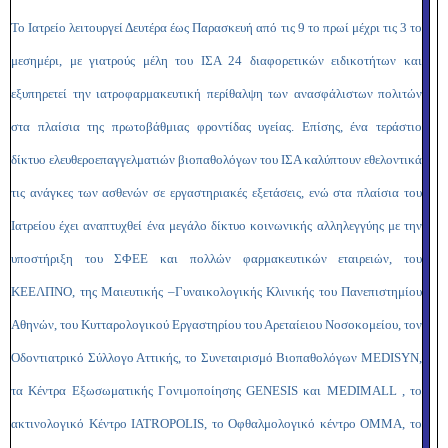
Το Ιατρείο λειτουργεί Δευτέρα έως Παρασκευή από τις 9 το πρωί μέχρι τις 3 το
μεσημέρι, με γιατρούς μέλη του ΙΣΑ 24 διαφορετικών ειδικοτήτων και
εξυπηρετεί την ιατροφαρμακευτική περίθαλψη των ανασφάλιστων πολιτών
στα πλαίσια της πρωτοβάθμιας φροντίδας υγείας. Επίσης, ένα τεράστιο
δίκτυο ελευθεροεπαγγελματιών βιοπαθολόγων του ΙΣΑ καλύπτουν εθελοντικά
τις ανάγκες των ασθενών σε εργαστηριακές εξετάσεις, ενώ στα πλαίσια του
Ιατρείου έχει αναπτυχθεί ένα μεγάλο δίκτυο κοινωνικής αλληλεγγύης με την
υποστήριξη του ΣΦΕΕ και πολλών φαρμακευτικών εταιρειών, του
ΚΕΕΛΠΝΟ, της Μαιευτικής –Γυναικολογικής Κλινικής του Πανεπιστημίου
Αθηνών, του Κυτταρολογικού Εργαστηρίου του Αρεταίειου Νοσοκομείου, τον
Οδοντιατρικό Σύλλογο Αττικής, το Συνεταιρισμό Βιοπαθολόγων
MEDI
SYN
,
τα Κέντρα Εξωσωματικής Γονιμοποίησης
GENESIS
και
MEDIMALL
, το
ακτινολογικό Κέντρο
IATROPOLIS
, το Οφθαλμολογικό κέντρο
OMMA
, το