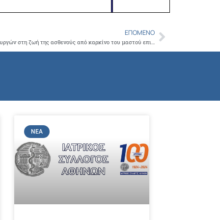
ΕΠΌΜΕΝΟ
Next
Τον σημαντικό ρόλο των πλαστικών χειρουργών στη ζωή της ασθενούς από καρκίνο του μαστού επισήμανε ο Πρόεδρος του ΙΣΑ σε ημερίδα στον “Ευαγγελισμό”
ΝΈΑ