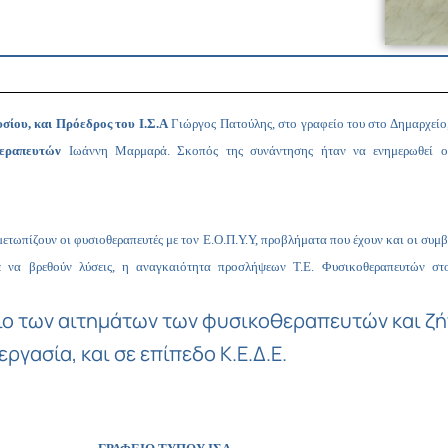
σίου, και Πρόεδρος του Ι.Σ.Α
Γιώργος Πατούλης, στο γραφείο του στο Δημαρχείο
θεραπευτών
Ιωάννη Μαρμαρά. Σκοπός της συνάντησης ήταν να ενημερωθεί ο 
ετωπίζουν οι φυσιοθεραπευτές με τον Ε.Ο.Π.Υ.Υ, προβλήματα που έχουν και οι συμβε
 να βρεθούν λύσεις, η αναγκαιότητα προσλήψεων Τ.Ε. Φυσικοθεραπευτών στ
αιο των αιτημάτων των φυσικοθεραπευτών και ζ
ργασία, και σε επίπεδο Κ.Ε.Δ.Ε.