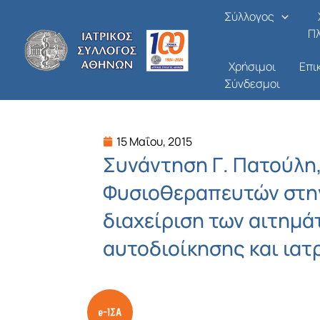
Μετάβαση
Σύλλογος
στο
Π
περιεχόμενο
Χρήσιμοι
Επι
Σύνδεσμοι
15 Μαΐου, 2015
Συνάντηση Γ. Πατούλη
Φυσιοθεραπευτών στην 
διαχείριση των αιτημά
αυτοδιοίκησης και ιατ