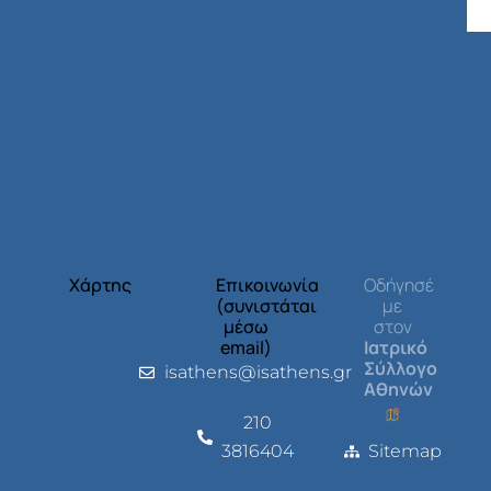
Χάρτης
Επικοινωνία
Οδήγησέ
(συνιστάται
με
μέσω
στον
email)
Ιατρικό
Σύλλογο
isathens@isathens.gr
Αθηνών
210
3816404
Sitemap