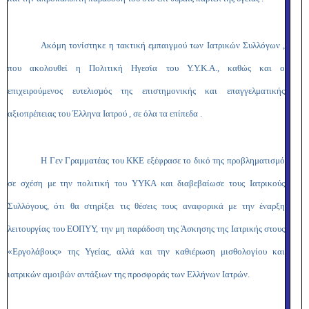
Ακόμη τονίστηκε η τακτική εμπαιγμού των Ιατρικών Συλλόγων ,
που ακολουθεί η Πολιτική Ηγεσία του Υ.Υ.Κ.Α., καθώς και ο
επιχειρούμενος ευτελισμός της επιστημονικής και επαγγελματικής
αξιοπρέπειας του Έλληνα Ιατρού , σε όλα τα επίπεδα .
Η Γεν Γραμματέας του ΚΚΕ εξέφρασε το δικό της προβληματισμό
σε σχέση με την πολιτική του ΥΥΚΑ και διαβεβαίωσε τους Ιατρικούς
Συλλόγους, ότι θα στηρίξει τις θέσεις τους αναφορικά με την έναρξη
λειτουργίας του ΕΟΠΥΥ, την μη παράδοση της Άσκησης της Ιατρικής στους
«Εργολάβους» της Υγείας, αλλά και την καθιέρωση μισθολογίου και
ιατρικών αμοιβών αντάξιων της προσφοράς των Ελλήνων Ιατρών.