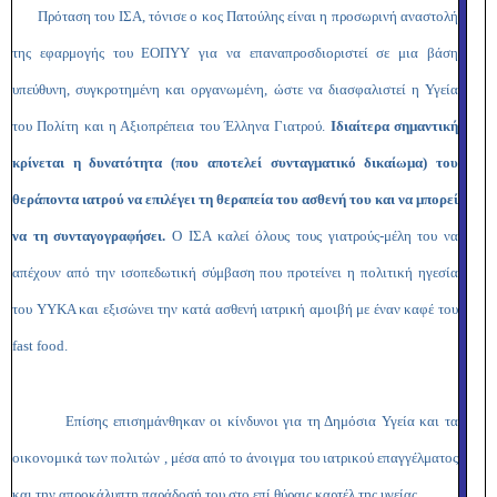
Πρόταση του ΙΣΑ, τόνισε ο κος Πατούλης είναι η προσωρινή αναστολή
της εφαρμογής του ΕΟΠΥΥ για να επαναπροσδιοριστεί σε μια βάση
υπεύθυνη, συγκροτημένη και οργανωμένη, ώστε να διασφαλιστεί η Υγεία
του Πολίτη και η Αξιοπρέπεια του Έλληνα Γιατρού.
Ιδιαίτερα σημαντική
κρίνεται η δυνατότητα (που αποτελεί συνταγματικό δικαίωμα) του
θεράποντα ιατρού να επιλέγει τη θεραπεία του ασθενή του και να
μπορεί
να τη συνταγογραφήσει.
Ο ΙΣΑ καλεί όλους τους γιατρούς-μέλη του να
απέχουν από την ισοπεδωτική σύμβαση που προτείνει η πολιτική ηγεσία
του ΥΥΚΑ και εξισώνει την κατά ασθενή ιατρική αμοιβή με έναν καφέ του
fast
food
.
Επίσης επισημάνθηκαν οι κίνδυνοι για τη Δημόσια Υγεία και τα
οικονομικά των πολιτών , μέσα από το άνοιγμα του ιατρικού επαγγέλματος
και την απροκάλυπτη παράδοσή του στο επί θύραις καρτέλ της υγείας .