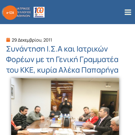
Μετάβαση
στο
περιεχόμενο
29 Δεκεμβρίου, 2011
Συνάντηση Ι.Σ.Α και Ιατρικών
Φορέων με τη Γενική Γραμματέα
του ΚΚΕ, κυρία Αλέκα Παπαρήγα