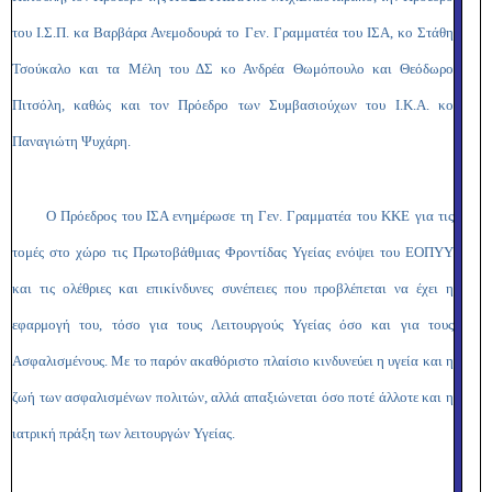
του Ι.Σ.Π. κα Βαρβάρα Ανεμοδουρά το Γεν. Γραμματέα του ΙΣΑ, κο Στάθη
Τσούκαλο και τα Μέλη του ΔΣ κο Ανδρέα Θωμόπουλο και Θεόδωρο
Πιτσόλη, καθώς και τον Πρόεδρο των Συμβασιούχων του Ι.Κ.Α. κο
Παναγιώτη Ψυχάρη.
Ο Πρόεδρος του ΙΣΑ ενημέρωσε τη Γεν. Γραμματέα του ΚΚΕ για τις
τομές στο χώρο τις Πρωτοβάθμιας Φροντίδας Υγείας ενόψει του ΕΟΠΥΥ
και τις ολέθριες και επικίνδυνες συνέπειες που προβλέπεται να έχει η
εφαρμογή του, τόσο για τους Λειτουργούς Υγείας όσο και για τους
Ασφαλισμένους. Με το παρόν ακαθόριστο πλαίσιο κινδυνεύει η υγεία και η
ζωή των ασφαλισμένων πολιτών, αλλά απαξιώνεται όσο ποτέ άλλοτε και η
ιατρική πράξη των λειτουργών Υγείας.