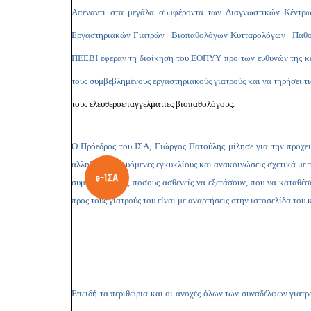
Απέναντι στα μεγάλα συμφέροντα των Διαγνωστικών Κέντρ
Εργαστηριακών Γιατρών Βιοπαθολόγων Κυτταρολόγων Παθολογο
ΠΕΕΒΙ έφεραν τη διοίκηση του ΕΟΠΥΥ προ των ευθυνών της και
τους συμβεβλημένους εργαστηριακούς γιατρούς και να τηρήσει 
τους ελευθεροεπαγγελματίες βιοπαθολόγους.
Ο Πρόεδρος του ΙΣΑ, Γιώργος Πατούλης μίλησε για την προχει
αλληλοσυγκρουόμενες εγκυκλίους και ανακοινώσεις σχετικά με τ
συμπληρώσουν, πόσους ασθενείς να εξετάσουν, που να καταθέσ
προς τους γιατρούς του είναι με αναρτήσεις στην ιστοσελίδα τ
Επειδή τα περιθώρια και οι ανοχές όλων των συναδέλφων γιατρώ