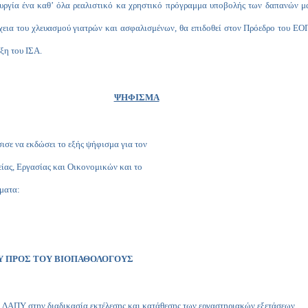
ουργία ένα καθ’ όλα ρεαλιστικό κα χρηστικό πρόγραμμα υποβολής των δαπανών μας
ια του χλευασμού γιατρών και ασφαλισμένων, θα επιδοθεί στον Πρόεδρο του ΕΟΠ
ξη του ΙΣΑ.
ΨΗΦΙΣΜΑ
σε να εκδώσει το εξής ψήφισμα για τον
είας, Εργασίας και Οικονομικών και το
ματα:
ΥΥ ΠΡΟΣ ΤΟΥ ΒΙΟΠΑΘΟΛΟΓΟΥΣ
 ΔΑΠΥ στην διαδικασία εκτέλεσης και κατάθεσης των εργαστηριακών εξετάσεων