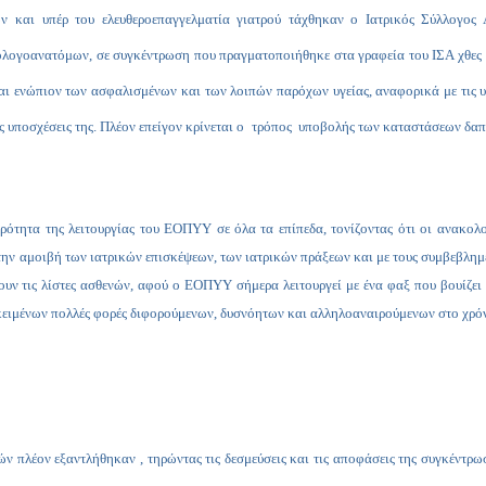
ων και υπέρ του ελευθεροεπαγγελματία γιατρού τάχθηκαν ο Ιατρικός Σύλλογ
ανατόμων, σε συγκέντρωση που πραγματοποιήθηκε στα γραφεία του ΙΣΑ χθες 12
 ενώπιον των ασφαλισμένων και των λοιπών παρόχων υγείας, αναφορικά με τις υπ
τις υποσχέσεις της. Πλέον επείγον κρίνεται ο τρόπος υποβολής των καταστάσεων δ
ρότητα της λειτουργίας του ΕΟΠΥΥ σε όλα τα επίπεδα, τονίζοντας ότι οι ανακολ
ην αμοιβή των ιατρικών επισκέψεων, των ιατρικών πράξεων και με τους συμβεβλημέν
ουν τις λίστες ασθενών, αφού ο ΕΟΠΥΥ σήμερα λειτουργεί με ένα φαξ που βουίζε
ου κειμένων πολλές φορές διφορούμενων, δυσνόητων και αλληλοαναιρούμενων στο χρό
ν πλέον εξαντλήθηκαν , τηρώντας τις δεσμεύσεις και τις αποφάσεις της συγκέντρωσ