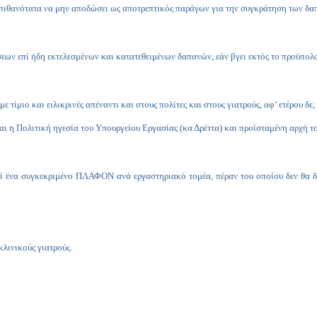
 πιθανότατα να μην αποδώσει ως αποτρεπτικός παράγων για την συγκράτηση των δα
ων επί ήδη εκτελεσμένων και κατατεθειμένων δαπανών, εάν βγει εκτός το προϋπολο
ε τίμιο και ειλικρινές απέναντι και στους πολίτες και στους γιατρούς, αφ’ ετέρου δε
 και η Πολιτική ηγεσία του Υπουργείου Εργασίας (κα Δρέττα) και προϊσταμένη αρχή
εί ένα συγκεκριμένο ΠΛΑΦΟΝ ανά εργαστηριακό τομέα, πέραν του οποίου δεν θα δ
κλινικούς γιατρούς.