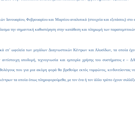
ν Ιανουαρίου, Φεβρουαρίου και Μαρτίου αναλυτικά (στοιχεία και εξετάσεις) στο
έλεσμα την σημαντική καθυστέρηση στην κατάθεση και πληρωμή των παραπεμπτικώ
ικά επ’ ωφελεία των μεγάλων Διαγνωστικών Κέντρων και Αλυσίδων, τα οποία έχο
ην αντίστοιχη υποδομή, τεχνογνωσία και εμπειρία χρήσης του συστήματος
e
– ΔΑΠ
παθολόγους που για μια ακόμη φορά θα βρεθούμε εκτός νυμφώνος, κινδυνεύοντας 
έντρων τα οποία όπως πληροφορούμεθα, με τον ένα ή τον άλλο τρόπο έχουν συλλέξ