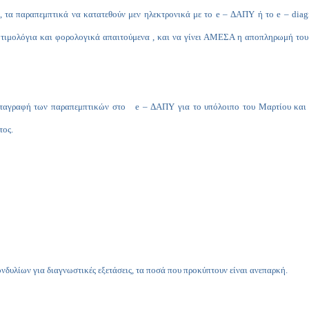
, τα παραπεμπτικά να κατατεθούν μεν ηλεκτρονικά με το
e
– ΔΑΠΥ ή το
e
–
diag
 τιμολόγια και φορολογικά απαιτούμενα , και να γίνει ΑΜΕΣΑ η αποπληρωμή του
ταγραφή των παραπεμπτικών στο
e
– ΔΑΠΥ για το υπόλοιπο του Μαρτίου και τ
τος.
ονδυλίων για διαγνωστικές εξετάσεις, τα ποσά που προκύπτουν είναι ανεπαρκή.