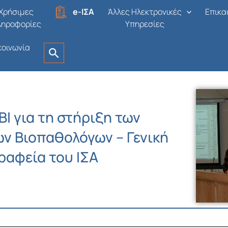
Χρήσιμες
e-ΙΣΑ
Άλλες Ηλεκτρονικές
Επικα
ληροφορίες
Υπηρεσίες
κοινωνία
ΒΙ για τη στήριξη των
ν Βιοπαθολόγων – Γενική
ραφεία του ΙΣΑ