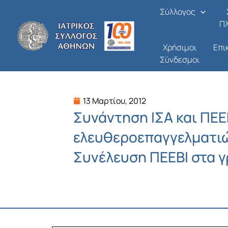
Μετάβαση
Σύλλογος
στο
Π
περιεχόμενο
Χρήσιμοι
Επι
Σύνδεσμοι
13 Μαρτίου, 2012
Συνάντηση ΙΣΑ και ΠΕΕ
ελευθεροεπαγγελματιώ
Συνέλευση ΠΕΕΒΙ στα γ