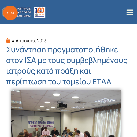
Μετάβαση
στο
περιεχόμενο
4 Απριλίου, 2013
Συνάντηση πραγματοποιήθηκε
στον ΙΣΑ με τους συμβεβλημένους
ιατρούς κατά πράξη και
περίπτωση του ταμείου ΕΤΑΑ