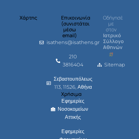
Χάρτης
Επικοινωνία
Οδήγησέ
(συνιστάται
με
μέσω
στον
email)
Ιατρικό
Σύλλογο
isathens@isathens.gr
Αθηνών
210
3816404
Sitemap
Σεβαστουπόλεως
113, 11526, Αθήνα
Χρήσιμα
Εφημερίες
Νοσοκομείων
Αττικής
Εφημερίες