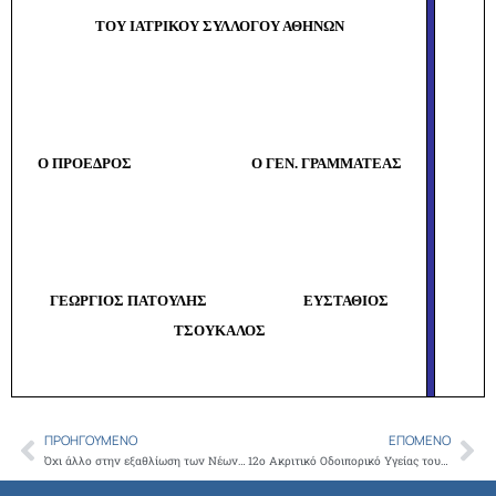
ΤΟΥ ΙΑΤΡΙΚΟΥ ΣΥΛΛΟΓΟΥ ΑΘΗΝΩΝ
Ο ΠΡΟΕΔΡΟΣ Ο ΓΕΝ. ΓΡΑΜΜΑΤΕΑΣ
ΓΕΩΡΓΙΟΣ ΠΑΤΟΥΛΗΣ ΕΥΣΤΑΘΙΟΣ
ΤΣΟΥΚΑΛΟΣ
ΠΡΟΗΓΟΎΜΕΝΟ
ΕΠΌΜΕΝΟ
Prev
Ne
Όχι άλλο στην εξαθλίωση των Νέων Γιατρών δηλώνει ο ΙΣΑ
12ο Ακριτικό Οδοιπορικό Υγείας του Ιατρείου Κοινωνικής Αποστολής: Ακριτική Καστοριά – Ακριτική Φλώρινα – Ορεινό Μέτσοβο