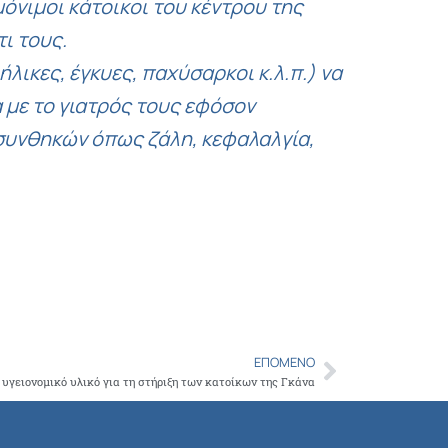
όνιμοι κάτοικοι του κέντρου της
ι τους.
ικες, έγκυες, παχύσαρκοι κ.λ.π.) να
 με το γιατρός τους εφόσον
συνθηκών όπως ζάλη, κεφαλαλγία,
.
ΕΠΌΜΕΝΟ
Next
 υγειονομικό υλικό για τη στήριξη των κατοίκων της Γκάνα