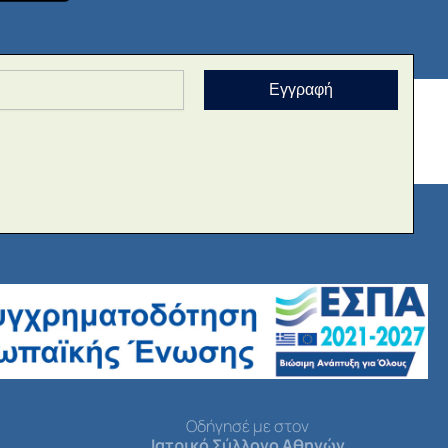
Εγγραφή
Οδήγησέ με στον
Ιατρικό Σύλλογο Αθηνών