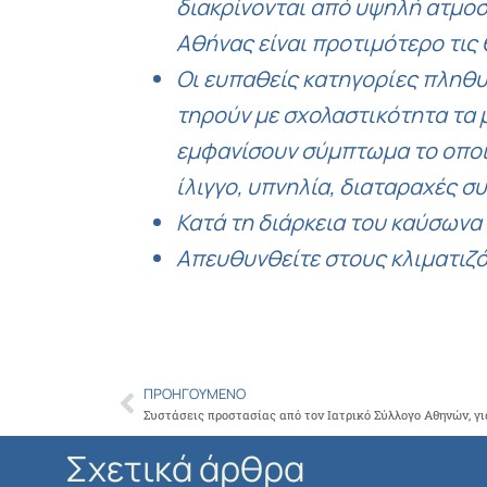
διακρίνονται από υψηλή ατμοσ
Αθήνας είναι προτιμότερο τις
Οι ευπαθείς κατηγορίες πληθυσ
τηρούν με σχολαστικότητα τα 
εμφανίσουν σύμπτωμα το οποί
ίλιγγο, υπνηλία, διαταραχές σ
Κατά τη διάρκεια του καύσωνα
Απευθυνθείτε στους κλιματιζό
ΠΡΟΗΓΟΎΜΕΝΟ
Prev
Συστάσεις προστασίας από τον Ιατρικό Σύλλογο Αθηνών, γ
Σχετικά άρθρα