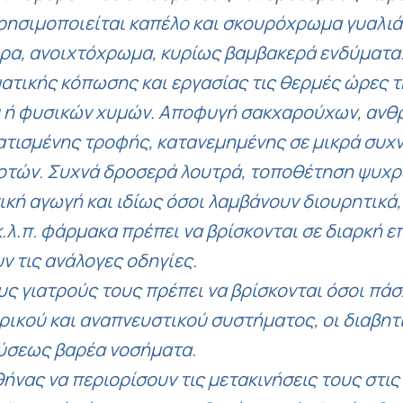
χρησιμοποιείται καπέλο και σκουρόχρωμα γυαλιά.
ρα, ανοιχτόχρωμα, κυρίως βαμβακερά ενδύματα
ατικής κόπωσης και εργασίας τις θερμές ώρες τ
 ή φυσικών χυμών. Αποφυγή σακχαρούχων, ανθ
ατισμένης τροφής, κατανεμημένης σε μικρά συχν
τών. Συχνά δροσερά λουτρά, τοποθέτηση ψυχρ
κή αγωγή και ιδίως όσοι λαμβάνουν διουρητικά,
κ.λ.π. φάρμακα πρέπει να βρίσκονται σε διαρκή
ν τις ανάλογες οδηγίες.
ους γιατρούς τους πρέπει να βρίσκονται όσοι πά
υρικού και αναπνευστικού συστήματος, οι διαβητ
φύσεως βαρέα νοσήματα.
θήνας να περιορίσουν τις μετακινήσεις τους στι