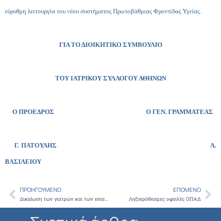
εύρυθμη λειτουργία του νέου συστήματος Πρωτοβάθμιας Φροντίδας Υγείας.
ΓΙΑ ΤΟ ΔΙΟΙΚΗΤΙΚΟ ΣΥΜΒΟΥΛΙΟ
ΤΟΥ ΙΑΤΡΙΚΟΥ ΣΥΛΛΟΓΟΥ ΑΘΗΝΩΝ
Ο ΠΡΟΕΔΡΟΣ Ο ΓΕΝ. ΓΡΑΜΜΑΤΕΑΣ
Γ. ΠΑΤΟΥΛΗΣ Α.
ΒΑΣΙΛΕΙΟΥ
ΠΡΟΗΓΟΎΜΕΝΟ
ΕΠΌΜΕΝΟ
Prev
Ne
Δικαίωση των γιατρών και των επιστημόνων από το ΣτΕ για το Ασφαλιστικό
Ληξιπρόθεσμες οφειλές ΟΠΑΔ