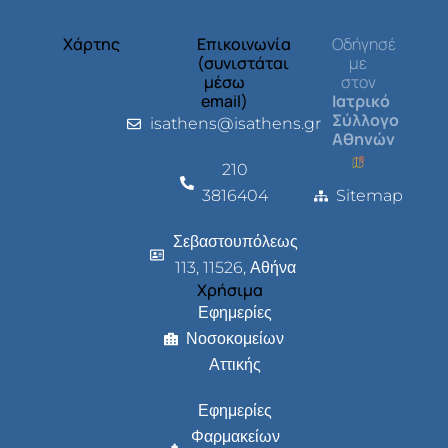
Χάρτης
Επικοινωνία
Οδήγησέ
(συνιστάται
με
μέσω
στον
email)
Ιατρικό
Σύλλογο
isathens@isathens.gr
Αθηνών
210
3816404
Sitemap
Σεβαστουπόλεως
113, 11526, Αθήνα
Χρήσιμα
Εφημερίες
Νοσοκομείων
Αττικής
Εφημερίες
Φαρμακείων