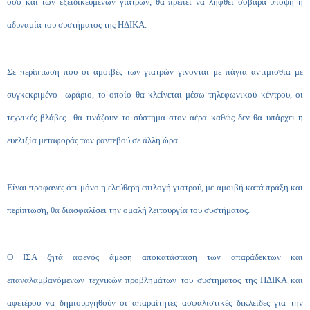
όσο και των εξειδικευμένων γιατρών, θα πρέπει να ληφθεί σοβαρά υπόψη η
αδυναμία του συστήματος της ΗΔΙΚΑ.
Σε περίπτωση που οι αμοιβές των γιατρών γίνονται με πάγια αντιμισθία με
συγκεκριμένο ωράριο, το οποίο θα κλείνεται μέσω τηλεφωνικού κέντρου, οι
τεχνικές βλάβες θα τινάζουν το σύστημα στον αέρα καθώς δεν θα υπάρχει η
ευελιξία μεταφοράς των ραντεβού σε άλλη ώρα.
Είναι προφανές ότι μόνο η ελεύθερη επιλογή γιατρού, με αμοιβή κατά πράξη και
περίπτωση, θα διασφαλίσει την ομαλή λειτουργία του συστήματος.
Ο ΙΣΑ ζητά αφενός άμεση αποκατάσταση των απαράδεκτων και
επαναλαμβανόμενων τεχνικών προβλημάτων του συστήματος της ΗΔΙΚΑ και
αφετέρου να δημιουργηθούν οι απαραίτητες ασφαλιστικές δικλείδες για την