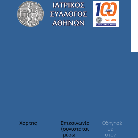
Χάρτης
Επικοινωνία
Οδήγησέ
(συνιστάται
με
μέσω
στον