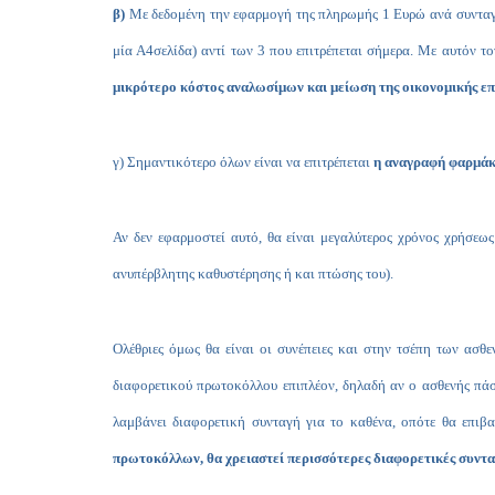
β)
Με δεδομένη την εφαρμογή της πληρωμής 1 Ευρώ ανά συνταγή
μία Α4σελίδα) αντί των 3 που επιτρέπεται σήμερα. Με αυτόν τ
μικρότερο κόστος αναλωσίμων και μείωση της οικονομικής ε
γ) Σημαντικότερο όλων είναι να επιτρέπεται
η αναγραφή φαρμά
Αν δεν εφαρμοστεί αυτό, θα είναι μεγαλύτερος χρόνος χρήσεω
ανυπέρβλητης καθυστέρησης ή και πτώσης του).
Ολέθριες όμως θα είναι οι συνέπειες και στην τσέπη των ασ
διαφορετικού πρωτοκόλλου επιπλέον, δηλαδή αν ο ασθενής πάσ
λαμβάνει διαφορετική συνταγή για το καθένα, οπότε θα επιβ
πρωτοκόλλων, θα χρειαστεί περισσότερες διαφορετικές συνταγέ