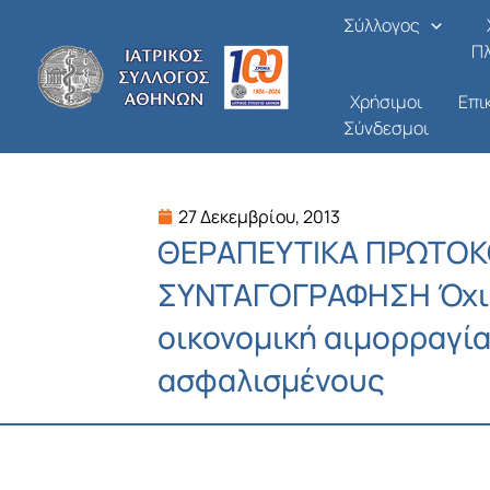
Μετάβαση
Σύλλογος
στο
Π
περιεχόμενο
Χρήσιμοι
Επι
Σύνδεσμοι
27 Δεκεμβρίου, 2013
ΘΕΡΑΠΕΥΤΙΚΑ ΠΡΩΤΟΚ
ΣΥΝΤΑΓΟΓΡΑΦΗΣΗ Όχι 
οικονομική αιμορραγία
ασφαλισμένους