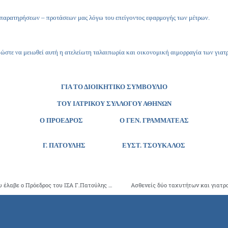
παρατηρήσεων – προτάσεων μας λόγω του επείγοντος εφαρμογής των μέτρων.
, ώστε να μειωθεί αυτή η ατελείωτη ταλαιπωρία και οικονομική αιμορραγία των για
ΓΙΑ ΤΟ ΔΙΟΙΚΗΤΙΚΟ ΣΥΜΒΟΥΛΙΟ
ΤΟΥ ΙΑΤΡΙΚΟΥ ΣΥΛΛΟΓΟΥ ΑΘΗΝΩΝ
Ο ΠΡΟΕΔΡΟΣ Ο ΓΕΝ. ΓΡΑΜΜΑΤΕΑΣ
Γ. ΠΑΤΟΥΛΗΣ ΕΥΣΤ. ΤΣΟΥΚΑΛΟΣ
Την ευλογία του Οικουμενικού Πατριάρχη κκ Βαρθολομαίου έλαβε ο Πρόεδρος του ΙΣΑ Γ.Πατούλης για τη συνέχιση του έργου του Ιατρείου Κοινωνικής Αποστολής
Ασθενείς δύο ταχυτήτων και γιατρο