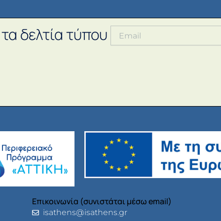
 τα δελτία τύπου
Επικοινωνία (συνιστάται μέσω email)
isathens@isathens.gr