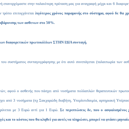
 επανερχόμαστε στην παλαιότερη πρόταση μας για αναγραφή μέχρι και 6 διαφορε
ον τρόπο επιτυγχάνεται
λιγότερος χρόνος παραμονής στο σύστημα, αφού δε θα χρ
πιβάρυνσης των ασθενων στο 50%.
κων διαφορετικών πρωτοκόλλων ΣΤΗΝ ΙΔΙΑ συνταγή.
ς του συστήματος συνταγογράφησης με ότι αυτό συνεπάγεται (ταλαιπωρία των ασ
θενών, αφού ο ασθενής που πάσχει από νοσήματα πολλαπλών θεραπευτικών πρωτο
χει από 3 νοσήματα (πχ Σακχαρώδη διαβήτη, Υπερλιπιδαιμία, αρτηριακή Υπέρταση
αρύνεται με 3 Ευρώ αντί για 1 Ευρώ.
Σε περιπτώσεις δε, που ο ασφαλισμένος 
ς και το κόστος που θα κληθεί για αυτές να πληρώσει, μπορεί να φτάσει μηνιαί