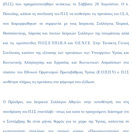
(Π.Ι.Σ) που πραγματοποιήθηκε εκτάκτως το Σάββατο 20 Αυγούστου. Ο κ.
Πατούλης, κάλεσε τη συνέλευση του Π.Ι.Σ να υιοθετήσει τις προτάσεις του Ι.Σ.Α,
που διαμορφώθηκαν σε συμφωνία με τους Ιατρικούς Συλλόγους Πειραιά,
Θεσσαλονίκης, Λάρισας και λοιπών Ιατρικών Συλλόγων της επικράτειας αλλά
και τις ομοσπονδίες Π.Ο.Σ.Ε.Υ.Π.Ι.Κ.Α και Ο.Ε.Ν.Γ.Ε. Στην Έκτακτη Γενική
Συνέλευση, κατόπιν της εξέτασης των προτάσεων των Υπουργείων Υγείας και
Κοινωνικής Αλληλεγγύης και Εργασίας και Κοινωνικών Ασφαλίσεων στο
πλαίσιο του Εθνικού Οργανισμού Πρωτοβάθμιας Υγείας (Ε.Ο.Π.Π.Υ) ο Π.Ι.Σ
υιοθέτησε πλήρως τις προτάσεις στο ψήφισμα που εξέδωσε.
Ο Πρόεδρος του Ιατρικού Συλλόγου Αθηνών στην τοποθέτησή του στη
συνεδρίαση του Π.Ι.Σ επανέλαβε –όπως και κατά το προηγούμενο διάστημα- ότι
ο Σεπτέμβρης θα είναι μήνας θερμός για το χώρο της Υγείας, καλώντας σε
κινητοποίηση ολόκληρο τον ιατρικό κόσμο. «Πρωταγωνιστούμε στις