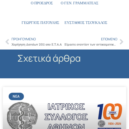
Ο ΠΡΟΕΔΡΟΣ Ο ΓΕΝ. ΓΡΑΜΜΑΤΕΑΣ
ΓΕΩΡΓΙΟΣ ΠΑΤΟΥΛΗΣ ΕΥΣΤΑΘΙΟΣ ΤΣΟΥΚΑΛΟΣ
ΠΡΟΗΓΟΎΜΕΝΟ
ΕΠΌΜΕΝΟ
Prev
Ne
Χορήγηση Δανείων 2011 απο Ε.Τ.Α.Α
Είμαστε εναντίον των αντικειμενικών κριτηρίων, τασσόμαστε υπέρ του ελέγχου και της φορολόγησης κάθε γιατρού βάσει του εισοδήματος του
Σχετικά άρθρα
ΝΈΑ