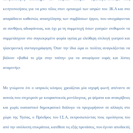
κινητοποιήσεις για να μπει τέλος στον εμπαιγμό των ιατρών του .ΙΚ.Α και στο
απαράδεκτο καθεστώς απασχόλησης των συμβάσεων έργου, που υπογράφονται
σε συνθήκες αδιαφάνειας, και όχι με τη συμμετοχή όσων γιατρών επιθυμούν να
συμμετάσχουν στο συγκεκριμένο φορέα υγείας με ελεύθερη επιλογή γιατρού και
ηλεκτρονική συνταγογράφηση. Όταν την ίδια ώρα οι πολίτες αναγκάζονται να
βάλουν «βαθιά το χέρι στην τσέπη» για να αποφύγουν ουρές και λίστες
αναμονής».
Με γνώμονα ότι ο ιατρικός κόσμος χρειάζεται μία ισχυρή φωνή απέναντι σε
αυτούς που επιχειρούν με κουραστικούς μονόλογους, με ψέματα και ανακρίβειες
και χωρίς ουσιαστικό δημοκρατικό διάλογο να προχωρήσουν σε αλλαγές στο
χώρο της Υγείας, ο Πρόεδρος του Ι.Σ.Α, εκπροσωπώντας τους ομολόγους του
από την υπόλοιπη επικράτεια, κατέθεσε τις εξής προτάσεις, που έγιναν αποδεκτές