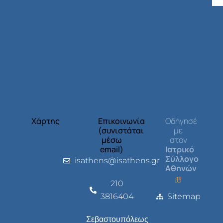
Χάρτης
Επικοινωνία
Οδήγησέ
(συνιστάται
με
μέσω
στον
email)
Ιατρικό
Σύλλογο
isathens@isathens.gr
Αθηνών
210
3816404
Sitemap
Σεβαστουπόλεως