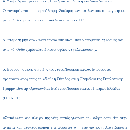
4. Υποβολή αγωγών σε βάρος Προέδρων και Διοικητών Ασφαλιστικών
Οργανισμών για τη μη εμπρόθεσμη εξόφληση των οφειλών τους στους γιατρούς,
με τη συνδρομή των ιατρικών συλλόγων και του Π.Ι.Σ.
5. Υποβολή μηνύσεων κατά παντός υπευθύνου που διαπομπεύει δημοσίως τον
ιατρικό κλάδο χωρίς τελεσίδικες αποφάσεις της Δικαιοσύνης.
6. Έκφραση άμεσης στήριξης προς τους Νοσοκομειακούς Ιατρούς στις
πρόσφατες αποφάσεις που έλαβε η Σύνοδος και η Ολομέλεια της Εκτελεστικής
Γραμματείας της Ομοσπονδίας Ενώσεων Νοσοκομειακών Γιατρών Ελλάδας
(Ο.Ε.Ν.Γ.Ε).
«Στεκόμαστε στο πλευρό της νέας γενιάς γιατρών που οδηγούνται είτε στην
ανεργία και υποαπασχόληση είτε ωθούνται στη μετανάστευση. Αγωνιζόμαστε