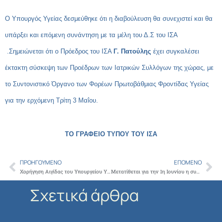
Ο Υπουργός Υγείας δεσμεύθηκε ότι η διαβούλευση θα συνεχιστεί και θα
υπάρξει και επόμενη συνάντηση με τα μέλη του Δ.Σ του ΙΣΑ
.Σημειώνεται ότι ο Πρόεδρος του ΙΣΑ
Γ. Πατούλης
έχει συγκαλέσει
έκτακτη σύσκεψη των Προέδρων των Ιατρικών Συλλόγων της χώρας, με
το Συντονιστικό Όργανο των Φορέων Πρωτοβάθμιας Φροντίδας Υγείας
για την ερχόμενη Τρίτη 3 Μαΐου.
ΤΟ ΓΡΑΦΕΙΟ ΤΥΠΟΥ ΤΟΥ ΙΣΑ
ΠΡΟΗΓΟΎΜΕΝΟ
ΕΠΌΜΕΝΟ
Prev
Ne
Χορήγηση Αιγίδας του Υπουργείου Υγείας στην Ημερίδα με θέμα: «Το παιδί της διαβητικής μητέρας στο φως της νέας γνώσης» που διοργανώνεται από τη Νεογνολογική Κλινική ΕΚΠΑ, Αρεταίειο Νοσοκομείο
Μετατίθεται για την 1η Ιουνίου η συνταγογράφηση στους ανασφάλιστους πολίτες από δημόσιες δομές
Σχετικά άρθρα