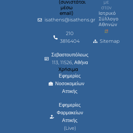
(συνιστάται
με
μέσω
στον
email)
Ιατρικό
Σύλλογο
isathens@isathens.gr
Αθηνών
210
3816404
Sitemap
Σεβαστουπόλεως
113, 11526, Αθήνα
Χρήσιμα
Εφημερίες
Νοσοκομείων
Αττικής
Εφημερίες
Φαρμακείων
Αττικής
(Live)